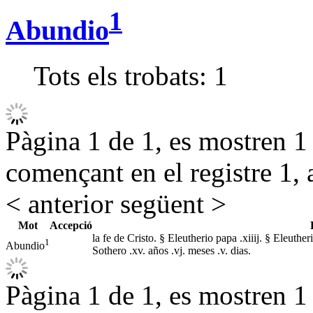
1
Abundio
Tots els trobats:
1
Pàgina 1 de 1, es mostren 1 r
començant en el registre 1, 
< anterior
següent >
Mot
Accepció
la fe de Cristo. § Eleutherio papa .xiiij. § Eleuthe
1
Abundio
Sothero .xv. años .vj. meses .v. dias.
Pàgina 1 de 1, es mostren 1 r