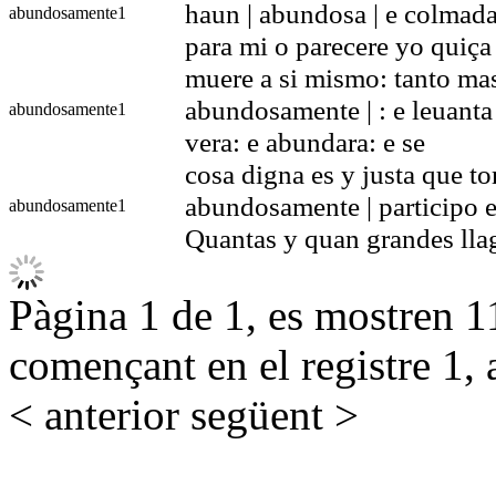
haun | abundosa | e colmada
abundosamente
1
para mi o parecere yo quiça
muere a si mismo: tanto mas 
abundosamente | : e leuanta 
abundosamente
1
vera: e abundara: e se
cosa digna es y justa que t
abundosamente | participo el
abundosamente
1
Quantas y quan grandes lla
Pàgina 1 de 1, es mostren 11
començant en el registre 1, 
< anterior
següent >