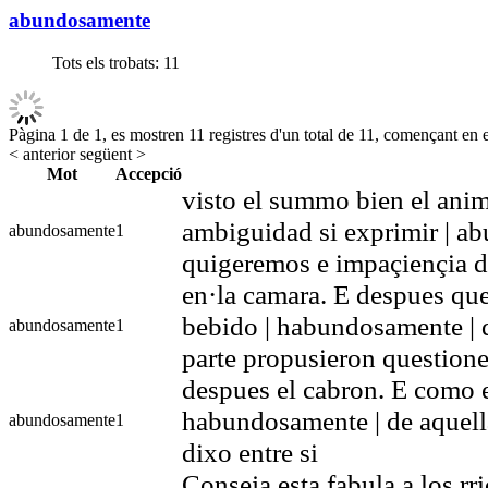
abundosamente
Tots els trobats:
11
Pàgina 1 de 1, es mostren 11 registres d'un total de 11, començant en el
< anterior
següent >
Mot
Accepció
visto el summo bien el anim
ambiguidad si exprimir | a
abundosamente
1
quigeremos e impaçiençia d
en·la camara. E despues que
bebido | habundosamente | d
abundosamente
1
parte propusieron question
despues el cabron. E como el
habundosamente | de aquell
abundosamente
1
dixo entre si
Conseja esta fabula a los rr