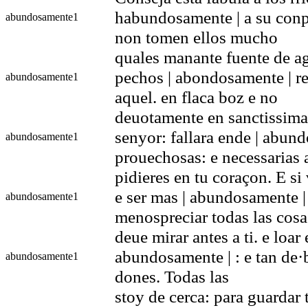
habundosamente | a su conpa
abundosamente
1
non tomen ellos mucho
quales manante fuente de ag
pechos | abondosamente | r
abundosamente
1
aquel. en flaca boz e no
deuotamente en sanctissima 
senyor: fallara ende | abund
abundosamente
1
prouechosas: e necessarias 
pidieres en tu coraçon. E s
e ser mas | abundosamente |
abundosamente
1
menospreciar todas las cos
deue mirar antes a ti. e loa
abundosamente | : e tan de·b
abundosamente
1
dones. Todas las
stoy de cerca: para guardar 