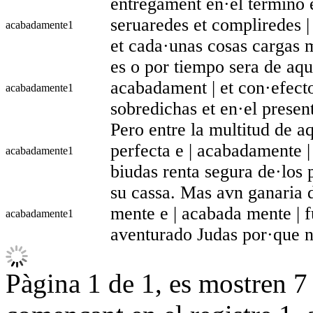
entregament en·el termino e
seruaredes et compliredes |
acabadamente
1
et cada·unas cosas cargas 
es o por tiempo sera de aque
acabadament | et con·efect
acabadamente
1
sobredichas et en·el presen
Pero entre la multitud de aq
perfecta e | acabadamente 
acabadamente
1
biudas renta segura de·los
su cassa. Mas avn ganaria d
mente e | acabada mente | 
acabadamente
1
aventurado Judas por·que n
Pàgina 1 de 1, es mostren 7 r