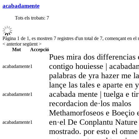
acabadamente
Tots els trobats:
7
Pàgina 1 de 1, es mostren 7 registres d'un total de 7, començant en el r
< anterior
següent >
Mot
Accepció
Pues mira dos differencias
contigo houiesse | acabada
acabadamente
1
palabras de yra hazer me l
lançe las tales e aparte en y
acabada mente | tuelga e ti
acabadamente
1
recordacion de·los malos
Methamorfoseos e Boeçio e
en·el De Conplantu Nature 
acabadamente
1
mostrado. por esto el omne 