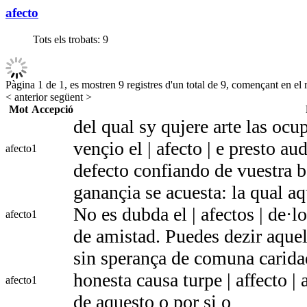
afecto
Tots els trobats:
9
Pàgina 1 de 1, es mostren 9 registres d'un total de 9, començant en el r
< anterior
següent >
Mot
Accepció
del qual sy qujere arte las oc
vençio el | afecto | e presto au
afecto
1
defecto confiando de vuestra 
ganançia se acuesta: la qual a
No es dubda el | afectos | de·
afecto
1
de amistad. Puedes dezir aquel
sin sperança de comuna carid
honesta causa turpe | affecto |
afecto
1
de aquesto o por si o