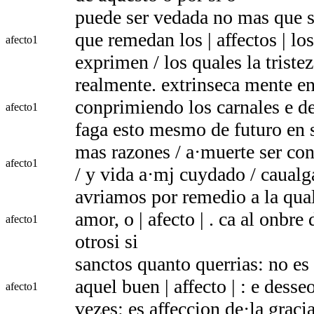
puede ser vedada no mas que se
que remedan los | affectos | lo
afecto
1
exprimen / los quales la triste
realmente. extrinseca mente en
conprimiendo los carnales e des
afecto
1
faga esto mesmo de futuro en 
mas razones / a·muerte ser cond
afecto
1
/ y vida a·mj cuydado / caualg
avriamos por remedio a la qua
amor, o | afecto | . ca al onbre
afecto
1
otrosi si
sanctos quanto querrias: no es
aquel buen | affecto | : e dess
afecto
1
vezes: es affeccion de·la graci