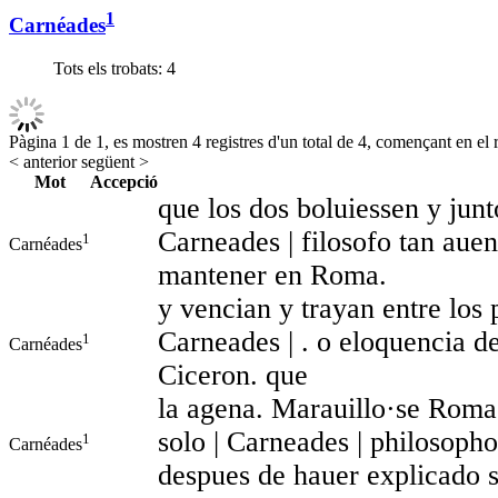
1
Carnéades
Tots els trobats:
4
Pàgina 1 de 1, es mostren 4 registres d'un total de 4, començant en el r
< anterior
següent >
Mot
Accepció
que los dos boluiessen y junt
Carneades | filosofo tan aue
1
Carnéades
mantener en Roma.
y vencian y trayan entre los 
Carneades | . o eloquencia d
1
Carnéades
Ciceron. que
la agena. Marauillo·se Roma
solo | Carneades | philosoph
1
Carnéades
despues de hauer explicado 