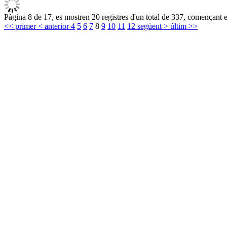
Pàgina 8 de 17, es mostren 20 registres d'un total de 337, començant e
<< primer
< anterior
4
5
6
7
8
9
10
11
12
següent >
últim >>