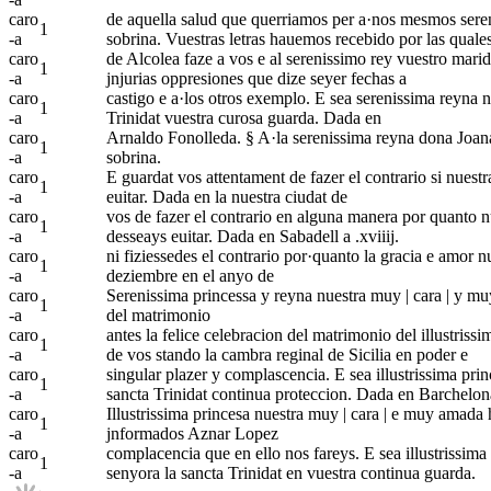
caro
de aquella salud que querriamos per a·nos mesmos sere
1
-a
sobrina. Vuestras letras hauemos recebido por las quale
caro
de Alcolea faze a vos e al
serenissimo rey vuestro marid
1
-a
jnjurias oppresiones que dize seyer fechas a
caro
castigo e a·los otros exemplo. E sea serenissima reyna 
1
-a
Trinidat vuestra curosa guarda. Dada en
caro
Arnaldo Fonolleda. § A·la serenissima reyna dona Joan
1
-a
sobrina.
caro
E guardat vos attentament de fazer el contrario si nuestra
1
-a
euitar. Dada en la nuestra ciudat de
caro
vos de fazer el contrario en alguna manera por quanto nu
1
-a
desseays euitar. Dada en Sabadell a .xviiij.
caro
ni fiziessedes el contrario por·quanto la gracia e amor nu
1
-a
deziembre en el anyo de
caro
Serenissima princessa y reyna nuestra muy | cara | y muy
1
-a
del matrimonio
caro
antes la felice celebracion del matrimonio del illustriss
1
-a
de vos stando la cambra reginal de Sicilia en poder e
caro
singular plazer y complascencia. E sea illustrissima pri
1
-a
sancta Trinidat continua proteccion. Dada en Barchelon
caro
Illustrissima princesa nuestra muy | cara | e muy amad
1
-a
jnformados Aznar Lopez
caro
complacencia que en ello nos fareys. E sea illustrissim
1
-a
senyora la sancta Trinidat en vuestra continua guarda.