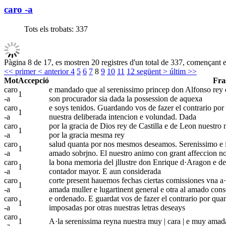
caro -a
Tots els trobats:
337
Pàgina 8 de 17, es mostren 20 registres d'un total de 337, començant e
<< primer
< anterior
4
5
6
7
8
9
10
11
12
següent >
últim >>
Mot
Accepció
Fra
caro
e mandado que al serenissimo princep don Alfonso rey d
1
-a
son procurador sia dada la possession de aquexa
caro
e soys tenidos. Guardando vos de fazer el contrario por 
1
-a
nuestra deliberada intencion e volundad. Dada
caro
por la gracia de Dios rey de Castilla e de Leon nuestr
1
-a
por la gracia mesma rey
caro
salud quanta por nos mesmos deseamos. Serenissimo e il
1
-a
amado sobrjno. El nuestro animo con grant affeccion n
caro
la bona memoria del jllustre don Enrique d·Aragon e de 
1
-a
contador mayor. E aun considerada
caro
corte present hauemos fechas ciertas comissiones vna a·
1
-a
amada muller e lugartinent general e otra al amado cons
caro
e ordenado. E guardat vos de fazer el contrario por quant
1
-a
imposadas por otras nuestras letras deseays
caro
1
A·la serenissima reyna nuestra muy | cara | e muy amad
-a