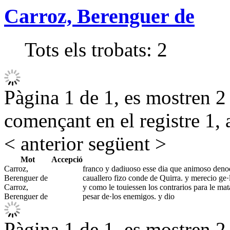
Carroz, Berenguer de
Tots els trobats:
2
Pàgina 1 de 1, es mostren 2 r
començant en el registre 1, 
< anterior
següent >
Mot
Accepció
Carroz,
franco y dadiuoso esse dia que animoso denod
Berenguer de
cauallero fizo conde de Quirra. y merecio ge·
Carroz,
y como le touiessen los contrarios para le mata
Berenguer de
pesar de·los enemigos. y dio
Pàgina 1 de 1, es mostren 2 r