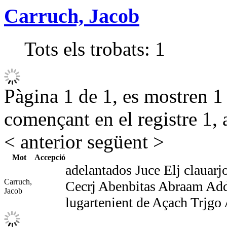
Carruch, Jacob
Tots els trobats:
1
Pàgina 1 de 1, es mostren 1 r
començant en el registre 1, 
< anterior
següent >
Mot
Accepció
adelantados Juce Elj clauar
Carruch,
Cecrj Abenbitas Abraam Adde
Jacob
lugartenient de Açach Trjgo