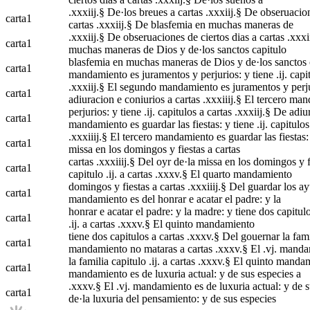
.xxxiij.§ De·los breues a cartas .xxxiij.§ De obseruacione
carta
1
cartas .xxxiij.§ De blasfemia en muchas maneras de
.xxxiij.§ De obseruaciones de ciertos dias a cartas .xxxi
carta
1
muchas maneras de Dios y de·los sanctos capitulo
blasfemia en muchas maneras de Dios y de·los sanctos capi
carta
1
mandamiento es juramentos y perjurios: y tiene .ij. capi
.xxxiij.§ El segundo mandamiento es juramentos y perjurio
carta
1
adiuracion e coniurios a cartas .xxxiiij.§ El tercero ma
perjurios: y tiene .ij. capitulos a cartas .xxxiij.§ De adiu
carta
1
mandamiento es guardar las fiestas: y tiene .ij. capitulos
.xxxiiij.§ El tercero mandamiento es guardar las fiestas: y 
carta
1
missa en los domingos y fiestas a cartas
cartas .xxxiiij.§ Del oyr de·la missa en los domingos y fi
carta
1
capitulo .ij. a cartas .xxxv.§ El quarto mandamiento
domingos y fiestas a cartas .xxxiiij.§ Del guardar los ayu
carta
1
mandamiento es del honrar e acatar el padre: y la
honrar e acatar el padre: y la madre: y tiene dos capitulo
carta
1
.ij. a cartas .xxxv.§ El quinto mandamiento
tiene dos capitulos a cartas .xxxv.§ Del gouernar la famili
carta
1
mandamiento no mataras a cartas .xxxv.§ El .vj. manda
la familia capitulo .ij. a cartas .xxxv.§ El quinto mandam
carta
1
mandamiento es de luxuria actual: y de sus especies a
.xxxv.§ El .vj. mandamiento es de luxuria actual: y de s
carta
1
de·la luxuria del pensamiento: y de sus especies