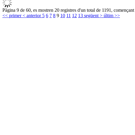
Pàgina 9 de 60, es mostren 20 registres d'un total de 1191, començant 
<< primer
< anterior
5
6
7
8
9
10
11
12
13
següent >
últim >>