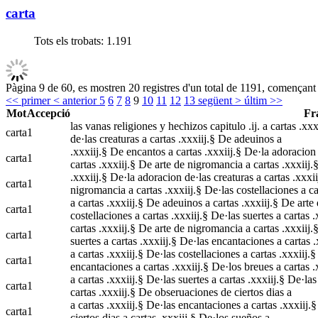
carta
Tots els trobats:
1.191
Pàgina 9 de 60, es mostren 20 registres d'un total de 1191, començant 
<< primer
< anterior
5
6
7
8
9
10
11
12
13
següent >
últim >>
Mot
Accepció
Fr
las vanas religiones y hechizos capitulo .ij. a cartas .xx
carta
1
de·las creaturas a cartas .xxxiij.§ De adeuinos a
.xxxiij.§ De encantos a cartas .xxxiij.§ De·la adoracion 
carta
1
cartas .xxxiij.§ De arte de nigromancia a cartas .xxxiij.
.xxxiij.§ De·la adoracion de·las creaturas a cartas .xxxii
carta
1
nigromancia a cartas .xxxiij.§ De·las costellaciones a ca
a cartas .xxxiij.§ De adeuinos a cartas .xxxiij.§ De arte 
carta
1
costellaciones a cartas .xxxiij.§ De·las suertes a cartas .
cartas .xxxiij.§ De arte de nigromancia a cartas .xxxiij.§
carta
1
suertes a cartas .xxxiij.§ De·las encantaciones a cartas .
a cartas .xxxiij.§ De·las costellaciones a cartas .xxxiij.§ 
carta
1
encantaciones a cartas .xxxiij.§ De·los breues a cartas .
a cartas .xxxiij.§ De·las suertes a cartas .xxxiij.§ De·las
carta
1
cartas .xxxiij.§ De obseruaciones de ciertos dias a
a cartas .xxxiij.§ De·las encantaciones a cartas .xxxiij.
carta
1
ciertos dias a cartas .xxxiij.§ De·los sueños a