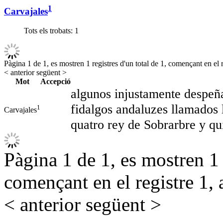
1
Carvajales
Tots els trobats:
1
Pàgina 1 de 1, es mostren 1 registres d'un total de 1, començant en el r
< anterior
següent >
Mot
Accepció
algunos injustamente despeñ
fidalgos andaluzes llamados l
1
Carvajales
quatro rey de Sobrarbre y q
Pàgina 1 de 1, es mostren 1 r
començant en el registre 1, 
< anterior
següent >