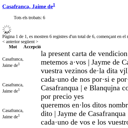
1
Casafranca, Jaime de
Tots els trobats:
6
Pàgina 1 de 1, es mostren 6 registres d'un total de 6, començant en el r
< anterior
següent >
Mot
Accepció
la present carta de vendicion
Casafranca,
metemos a·vos | Jayme de Ca
1
Jaime de
vuestra vezinos de·la dita vj
cada·uno de nos por·si e por
Casafranca,
Casafranqua | e Blanqujna c
1
Jaime de
por precio yes
queremos en·los ditos nombr
Casafranca,
dito | Jayme de Casafranqua 
1
Jaime de
cada·uno de vos e los vuestr