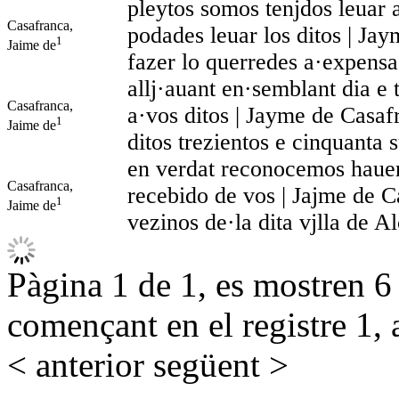
pleytos somos tenjdos leuar 
Casafranca,
podades leuar los ditos | Jay
1
Jaime de
fazer lo querredes a·expensa
allj·auant en·semblant dia 
Casafranca,
a·vos ditos | Jayme de Casaf
1
Jaime de
ditos trezientos e cinquanta 
en verdat reconocemos hauer
Casafranca,
recebido de vos | Jajme de C
1
Jaime de
vezinos de·la dita vjlla de A
Pàgina 1 de 1, es mostren 6 r
començant en el registre 1, 
< anterior
següent >