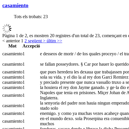
casamiento
Tots els trobats:
23
Pàgina 1 de 2, es mostren 20 registres d'un total de 23, començant en e
< anterior
1
2
següent >
últim >>
Mot
Accepció
casamiento
1
e desseos de morir / de·los quales proceyo / el tra
casamiento
1
se fallan posseydores. § Car por hauer lo querido 
casamiento
1
que pues heredera les dexaua que trabajassen por 
casamiento
1
sola su vida. y el dio la al rey don Garci Remirez
casamiento
1
y preciado presente que nunca vassallo truxo a se
casamiento
1
la houiera el rey don Jayme ganado. y ge·la dio e
Napoles que tenia en prisiones. Miçer Johan de Ag
casamiento
1
Inglaterra.
la senyoria del padre non hauia ningun emperado
casamiento
1
stado solo
casamiento
1
enemigo. y como ya muchas vezes acaheçe quando h
en·el mundo dexo. sola Proserpina era conuenible 
casamiento
1
muchos
casamiento
1
fonduras. sacase dende e librase la dicha Proserpi