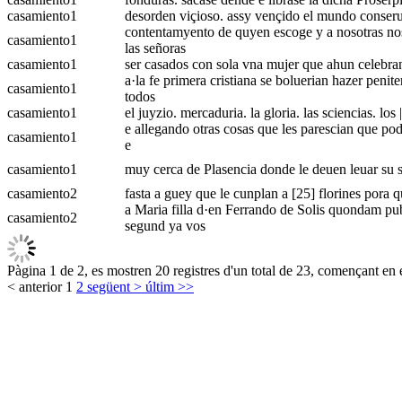
casamiento
1
desorden viçioso. assy vençido el mundo conserua 
contentamyento de quyen escoge y a nosotras nos
casamiento
1
las señoras
casamiento
1
ser casados con sola vna mujer que ahun celebran
a·la fe primera cristiana se boluerian hazer pen
casamiento
1
todos
casamiento
1
el juyzio. mercaduria. la gloria. las sciencias. lo
e allegando otras cosas que les parescian que pod
casamiento
1
e
casamiento
1
muy cerca de Plasencia donde le deuen leuar su so
casamiento
2
fasta a guey que le cunplan a [25] florines pora 
a Maria filla d·en Ferrando de Solis quondam pub
casamiento
2
segund ya vos
Pàgina 1 de 2, es mostren 20 registres d'un total de 23, començant en e
< anterior
1
2
següent >
últim >>