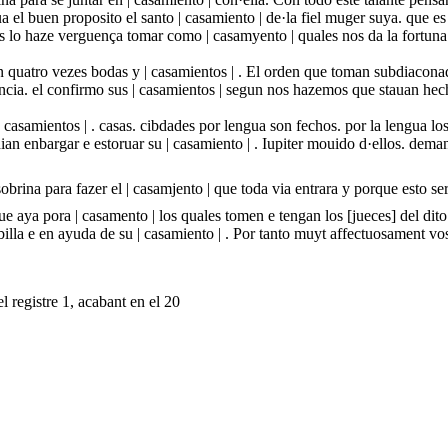
el buen proposito el santo | casamiento | de·la fiel muger suya. que es 
 lo haze verguença tomar como | casamyento | quales nos da la fortuna 
 quatro vezes bodas y | casamientos | . El orden que toman subdiaconad
itencia. el confirmo sus | casamientos | segun nos hazemos que stauan h
s | casamientos | . casas. cibdades por lengua son fechos. por la lengua lo
ian enbargar e estoruar su | casamiento | . Iupiter mouido d·ellos. dema
brina para fazer el | casamjento | que toda via entrara y porque esto se
que aya pora | casamento | los quales tomen e tengan los [jueces] del di
illa e en ayuda de su | casamiento | . Por tanto muyt affectuosament 
l registre 1, acabant en el 20