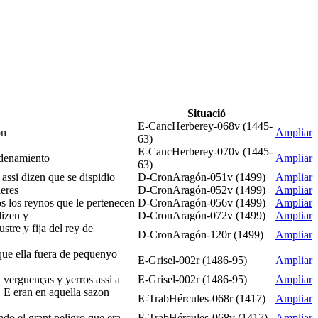
Situació
E-CancHerberey-068v (1445-
on
Ampliar
63)
E-CancHerberey-070v (1445-
ordenamiento
Ampliar
63)
 assi dizen que se dispidio
D-CronAragón-051v (1499)
Ampliar
ieres
D-CronAragón-052v (1499)
Ampliar
os los reynos que le pertenecen
D-CronAragón-056v (1499)
Ampliar
dizen y
D-CronAragón-072v (1499)
Ampliar
stre y fija del rey de
D-CronAragón-120r (1499)
Ampliar
que ella fuera de pequenyo
E-Grisel-002r (1486-95)
Ampliar
 verguenças y yerros assi a
E-Grisel-002r (1486-95)
Ampliar
. E eran en aquella sazon
E-TrabHércules-068r (1417)
Ampliar
ndo el grant peligro que era
E-TrabHércules-068v (1417)
Ampliar