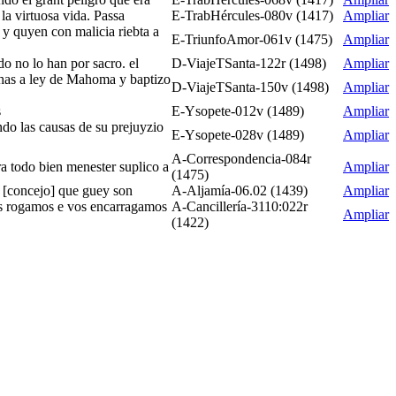
la virtuosa vida. Passa
E-TrabHércules-080v (1417)
Ampliar
y quyen con malicia riebta a
E-TriunfoAmor-061v (1475)
Ampliar
o no lo han por sacro. el
D-ViajeTSanta-122r (1498)
Ampliar
echas a ley de Mahoma y baptizo
D-ViajeTSanta-150v (1498)
Ampliar
s
E-Ysopete-012v (1489)
Ampliar
ndo las causas de su prejuyzio
E-Ysopete-028v (1489)
Ampliar
A-Correspondencia-084r
ra todo bien menester suplico a
Ampliar
(1475)
to [concejo] que guey son
A-Aljamía-06.02 (1439)
Ampliar
vos rogamos e vos encarragamos
A-Cancillería-3110:022r
Ampliar
(1422)