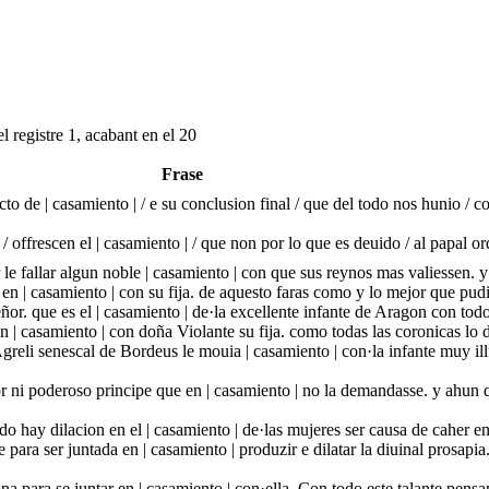
l registre 1, acabant en el 20
Frase
cto de | casamiento | / e su conclusion final / que del todo nos hunio / c
/ offrescen el | casamiento | / que non por lo que es deuido / al papal 
le fallar algun noble | casamiento | con que sus reynos mas valiessen. y
 en | casamiento | con su fija. de aquesto faras como y lo mejor que pud
ñor. que es el | casamiento | de·la excellente infante de Aragon con tod
n | casamiento | con doña Violante su fija. como todas las coronicas lo 
reli senescal de Bordeus le mouia | casamiento | con·la infante muy illu
r ni poderoso principe que en | casamiento | no la demandasse. y ahun 
ay dilacion en el | casamiento | de·las mujeres ser causa de caher en
para ser juntada en | casamiento | produzir e dilatar la diuinal prosapia
na para se juntar en | casamiento | con·ella. Con todo este talante pensa