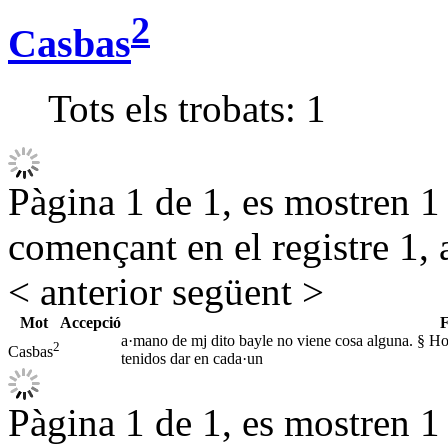
2
Casbas
Tots els trobats:
1
Pàgina 1 de 1, es mostren 1 r
començant en el registre 1, 
< anterior
següent >
Mot
Accepció
F
a·mano de mj dito bayle no viene cosa alguna. § Ho
2
Casbas
tenidos dar en cada·un
Pàgina 1 de 1, es mostren 1 r