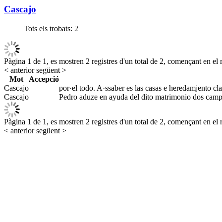
Cascajo
Tots els trobats:
2
Pàgina 1 de 1, es mostren 2 registres d'un total de 2, començant en el r
< anterior
següent >
Mot
Accepció
Cascajo
por·el todo. A·ssaber es las casas e heredamjento cla
Cascajo
Pedro aduze en ayuda del dito matrimonio dos campos 
Pàgina 1 de 1, es mostren 2 registres d'un total de 2, començant en el r
< anterior
següent >