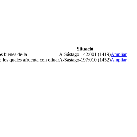
Situació
os bienes de·la
A-Sástago-142:001 (1419)
Ampliar
e·los quales afruenta con oliuar
A-Sástago-197:010 (1452)
Ampliar