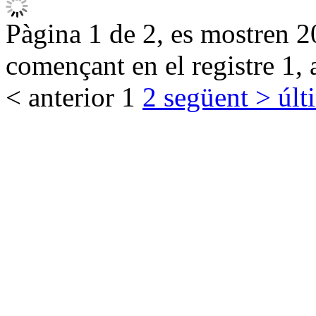
Pàgina 1 de 2, es mostren 20
començant en el registre 1, 
< anterior
1
2
següent >
últ