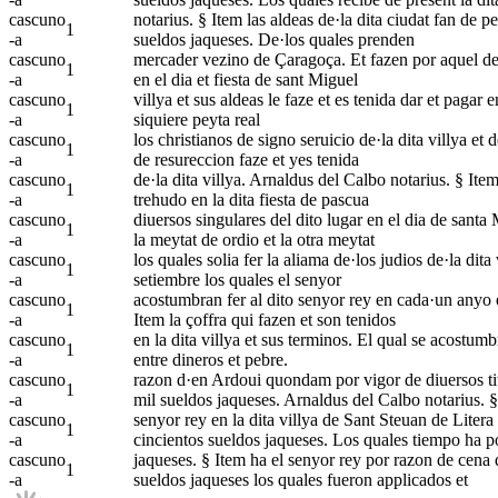
cascuno
notarius. § Item las aldeas de·la dita ciudat fan de p
1
-a
sueldos jaqueses. De·los quales prenden
cascuno
mercader vezino de Çaragoça. Et fazen por aquel de 
1
-a
en el dia et fiesta de sant Miguel
cascuno
villya et sus aldeas le faze et es tenida dar et pagar 
1
-a
siquiere peyta real
cascuno
los christianos de signo seruicio de·la dita villya et 
1
-a
de resureccion faze et yes tenida
cascuno
de·la dita villya. Arnaldus del Calbo notarius. § Item
1
-a
trehudo en la dita fiesta de pascua
cascuno
diuersos singulares del dito lugar en el dia de santa
1
-a
la meytat de ordio et la otra meytat
cascuno
los quales solia fer la aliama de·los judios de·la dita 
1
-a
setiembre los quales el senyor
cascuno
acostumbran fer al dito senyor rey en cada·un anyo e
1
-a
Item la çoffra qui fazen et son tenidos
cascuno
en la dita villya et sus terminos. El qual se acostumb
1
-a
entre dineros et pebre.
cascuno
razon d·en Ardoui quondam por vigor de diuersos tito
1
-a
mil sueldos jaqueses. Arnaldus del Calbo notarius. §
cascuno
senyor rey en la dita villya de Sant Steuan de Litera 
1
-a
cincientos sueldos jaqueses. Los quales tiempo ha po
cascuno
jaqueses. § Item ha el senyor rey por razon de cena d
1
-a
sueldos jaqueses los quales fueron applicados et