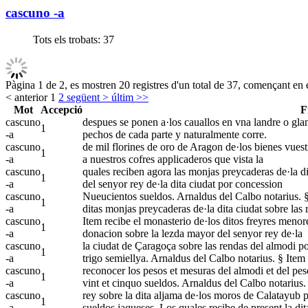
cascuno -a
Tots els trobats:
37
Pàgina 1 de 2, es mostren 20 registres d'un total de 37, començant en e
< anterior
1
2
següent >
últim >>
Mot
Accepció
F
cascuno
despues se ponen a·los cauallos en vna landre o gland
1
-a
pechos de cada parte y naturalmente corre.
cascuno
de mil florines de oro de Aragon de·los bienes vuest
1
-a
a nuestros cofres applicaderos que vista la
cascuno
quales reciben agora las monjas preycaderas de·la di
1
-a
del senyor rey de·la dita ciudat por concession
cascuno
Nueucientos sueldos. Arnaldus del Calbo notarius. § 
1
-a
ditas monjas preycaderas de·la dita ciudat sobre las 
cascuno
Item recibe el monasterio de·los ditos freyres menor
1
-a
donacion sobre la lezda mayor del senyor rey de·la
cascuno
la ciudat de Çaragoça sobre las rendas del almodi po
1
-a
trigo semiellya. Arnaldus del Calbo notarius. § Item 
cascuno
reconocer los pesos et mesuras del almodi et del pes
1
-a
vint et cinquo sueldos. Arnaldus del Calbo notarius.
cascuno
rey sobre la dita aljama de·los moros de Calatayub 
1
-a
sueldos jaqueses. Los quales recibe de present la dit