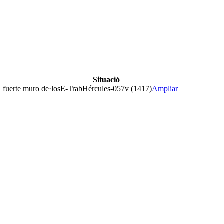
Situació
l fuerte muro de·los
E-TrabHércules-057v (1417)
Ampliar