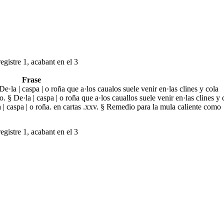
egistre 1, acabant en el 3
Frase
De·la | caspa | o roña que a·los caualos suele venir en·las clines y cola
. § De·la | caspa | o roña que a·los cauallos suele venir en·las clines y 
la | caspa | o roña. en cartas .xxv. § Remedio para la mula caliente como
egistre 1, acabant en el 3