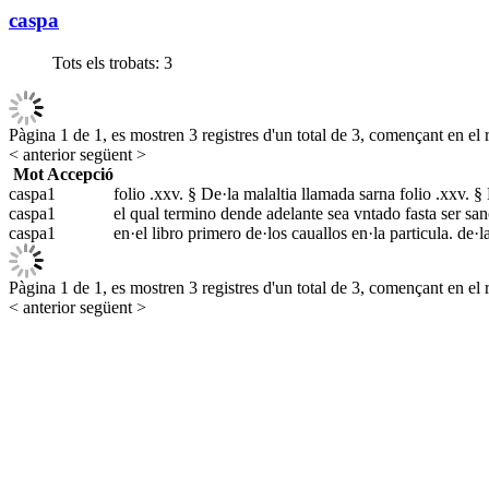
caspa
Tots els trobats:
3
Pàgina 1 de 1, es mostren 3 registres d'un total de 3, començant en el r
< anterior
següent >
Mot
Accepció
caspa
1
folio .xxv. § De·la malaltia llamada sarna folio .xxv. § 
caspa
1
el qual termino dende adelante sea vntado fasta ser sano
caspa
1
en·el libro primero de·los cauallos en·la particula. de·
Pàgina 1 de 1, es mostren 3 registres d'un total de 3, començant en el r
< anterior
següent >