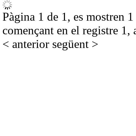
Pàgina 1 de 1, es mostren 1 r
començant en el registre 1, 
< anterior
següent >