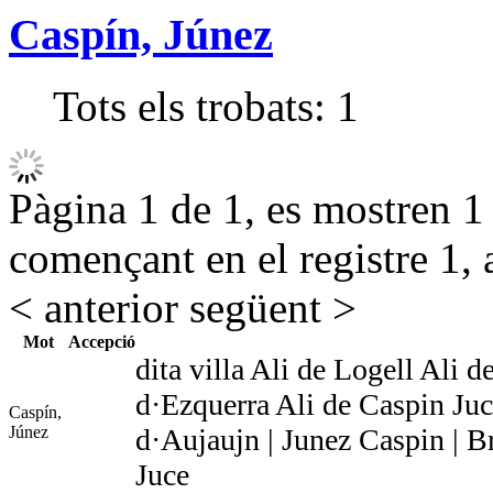
Caspín, Júnez
Tots els trobats:
1
Pàgina 1 de 1, es mostren 1 r
començant en el registre 1, 
< anterior
següent >
Mot
Accepció
dita villa Ali de Logell Ali
d·Ezquerra Ali de Caspin Juc
Caspín,
Júnez
d·Aujaujn | Junez Caspin | 
Juce