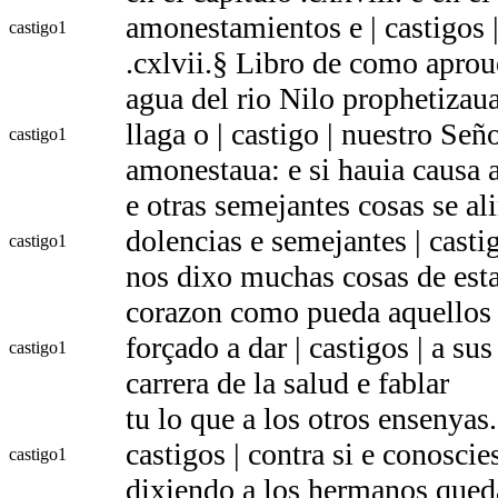
amonestamientos e | castigos | 
castigo
1
.cxlvii.§ Libro de como aprou
agua del rio Nilo prophetizaua
llaga o | castigo | nuestro S
castigo
1
amonestaua: e si hauia causa 
e otras semejantes cosas se al
dolencias e semejantes | casti
castigo
1
nos dixo muchas cosas de est
corazon como pueda aquellos 
forçado a dar | castigos | a su
castigo
1
carrera de la salud e fablar
tu lo que a los otros ensenyas
castigos | contra si e conosci
castigo
1
dixiendo a los hermanos qued