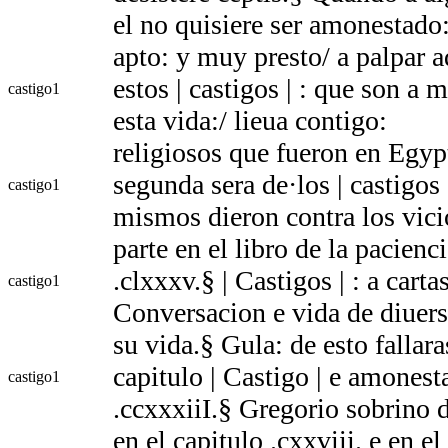
el no quisiere ser amonestado:
apto: y muy presto/ a palpar a
estos | castigos | : que son a
castigo
1
esta vida:/ lieua contigo:
religiosos que fueron en Egy
segunda sera de·los | castigos
castigo
1
mismos dieron contra los vic
parte en el libro de la pacienci
.clxxxv.§ | Castigos | : a carta
castigo
1
Conversacion e vida de diuers
su vida.§ Gula: de esto fallara
capitulo | Castigo | e amonest
castigo
1
.ccxxxiiI.§ Gregorio sobrino 
en el capitulo .cxxviii. e en el