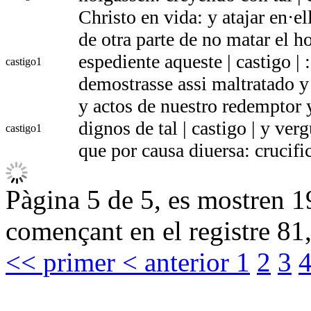
Christo en vida: y atajar en·el
de otra parte de no matar el 
espediente aqueste | castigo | 
castigo
1
demostrasse assi maltratado y
y actos de nuestro redemptor 
dignos de tal | castigo | y ve
castigo
1
que por causa diuersa: crucif
Pàgina 5 de 5, es mostren 19
començant en el registre 81,
<< primer
< anterior
1
2
3