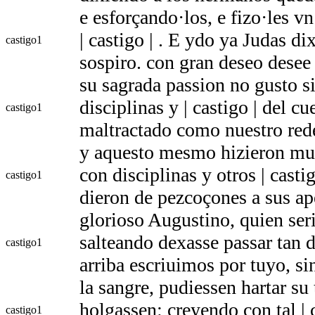
e esforçando·los, e fizo·les v
| castigo | . E ydo ya Judas d
castigo
1
sospiro. con gran deseo desee
su sagrada passion no gusto si
disciplinas y | castigo | del c
castigo
1
maltractado como nuestro red
y aquesto mesmo hizieron muc
con disciplinas y otros | cast
castigo
1
dieron de pezcoçones a sus ap
glorioso Augustino, quien ser
salteando dexasse passar tan d
castigo
1
arriba escriuimos por tuyo, si
la sangre, pudiessen hartar su
holgassen: creyendo con tal | 
castigo
1