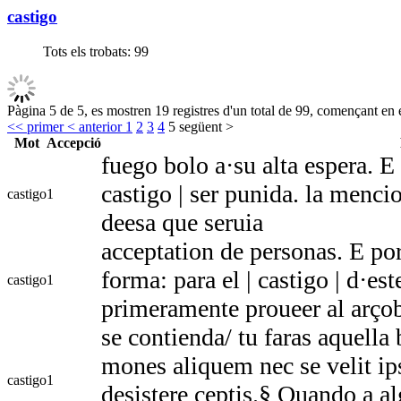
castigo
Tots els trobats:
99
Pàgina 5 de 5, es mostren 19 registres d'un total de 99, començant en e
<< primer
< anterior
1
2
3
4
5
següent >
Mot
Accepció
fuego bolo a·su alta espera. E
castigo | ser punida. la menci
castigo
1
deesa que seruia
acceptation de personas. E por
forma: para el | castigo | d·est
castigo
1
primeramente proueer al arçob
se contienda/ tu faras aquell
mones aliquem nec se velit ipse
castigo
1
desistere ceptis.§ Quando a al