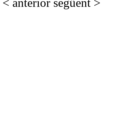
< anterior
següent >