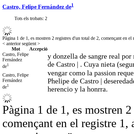
1
Castro, Felipe Fernández de
Tots els trobats:
2
Pàgina 1 de 1, es mostren 2 registres d'un total de 2, començant en el r
< anterior
següent >
Mot
Accepció
Castro, Felipe
y donzella de sangre real por 
Fernández
de Castro | . Cuya nieta (segu
1
de
vengar como la passion requeri
Castro, Felipe
Phelipe de Castro | deseredad
Fernández
1
de
herencio y la honrra.
Pàgina 1 de 1, es mostren 2 r
començant en el registre 1, 