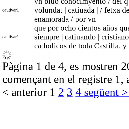
vn biuo conocimyento / del qu
volundat | catiuada | / fetxa d
cautivar
1
enamorada / por vn
que por ocho cientos años qu
siempre | catiuando | cristia
cautivar
1
catholicos de toda Castilla. y
Pàgina 1 de 4, es mostren 20
començant en el registre 1, 
< anterior
1
2
3
4
següent >