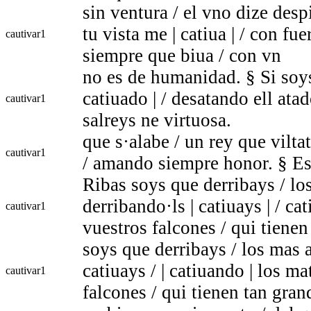
sin ventura / el vno dize desp
tu vista me | catiua | / con fu
cautivar
1
siempre que biua / con vn
no es de humanidad. § Si soys 
catiuado | / desatando ell ata
cautivar
1
salreys ne virtuosa.
que s·alabe / un rey que viltat
cautivar
1
/ amando siempre honor. § Est
Ribas soys que derribays / lo
derribando·ls | catiuays | / c
cautivar
1
vuestros falcones / qui tienen
soys que derribays / los mas 
catiuays / | catiuando | los m
cautivar
1
falcones / qui tienen tan gra