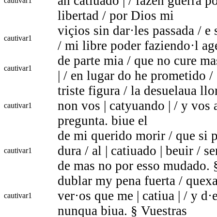
an catiuado | / fazen guerra p
cautivar
1
libertad / por Dios mi
viçios sin dar·les passada / e
cautivar
1
/ mi libre poder faziendo·l ag
de parte mia / que no cure ma
cautivar
1
| / en lugar do he prometido /
triste figura / la desuelaua ll
non vos | catyuando | / y vos 
cautivar
1
pregunta. biue el
de mi querido morir / que si p
dura / al | catiuado | beuir / s
cautivar
1
de mas no por esso mudado. 
dublar my pena fuerta / quexa
ver·os que me | catiua | / y d
cautivar
1
nunqua biua. § Vuestras