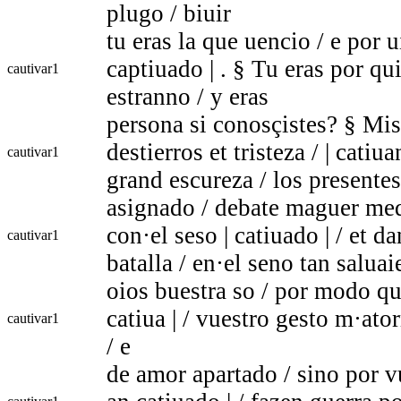
plugo / biuir
tu eras la que uencio / e por u
captiuado | . § Tu eras por qu
cautivar
1
estranno / y eras
persona si conosçistes? § Mis
destierros et tristeza / | cati
cautivar
1
grand escureza / los presente
asignado / debate maguer med
con·el seso | catiuado | / et d
cautivar
1
batalla / en·el seno tan saluai
oios buestra so / por modo qu
catiua | / vuestro gesto m·ato
cautivar
1
/ e
de amor apartado / sino por v