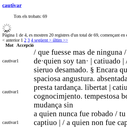
cautivar
Tots els trobats:
69
Pàgina 1 de 4, es mostren 20 registres d'un total de 69, començant en e
< anterior
1
2
3
4
següent >
últim >>
Mot
Accepció
/ que fuesse mas de ninguna /
de·quien soy tan· | catiuado 
cautivar
1
sieruo desamado. § Encara q
spaciosa angustura. absentada
presta tardança. libertat | cat
cautivar
1
cognocimjento. tempestosa bo
mudança sin
a quien nunca fue robado / tu 
captiuo | / a quien non fue c
cautivar
1