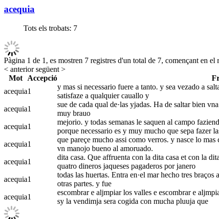
acequia
Tots els trobats:
7
Pàgina 1 de 1, es mostren 7 registres d'un total de 7, començant en el r
< anterior
següent >
Mot
Accepció
F
y mas si necessario fuere a tanto. y sea vezado a sal
acequia
1
satisfaze a qualquier cauallo y
sue de cada qual de·las yjadas. Ha de saltar bien vna 
acequia
1
muy brauo
mejorio. y todas semanas le saquen al campo faziendo
acequia
1
porque necessario es y muy mucho que sepa fazer la
que pareçe mucho assi como verros. y nasce lo mas d
acequia
1
vn manojo bueno al amoruado.
dita casa. Que affruenta con la dita casa et con la di
acequia
1
quatro dineros jaqueses pagaderos por janero
todas las huertas. Entra en·el mar hecho tres braços al
acequia
1
otras partes. y fue
escombrar e aljmpiar los valles e escombrar e aljmpia
acequia
1
sy la vendimja sera cogida con mucha pluuja que