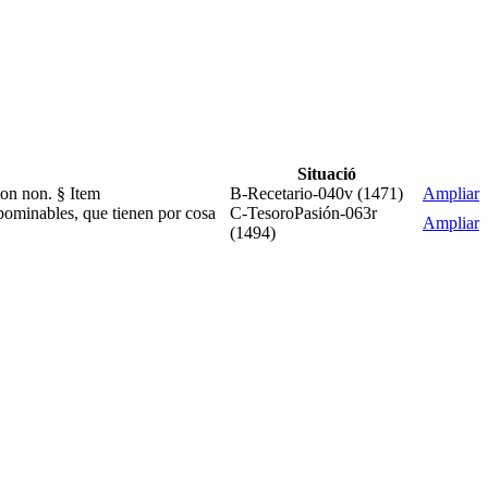
Situació
non non. § Item
B-Recetario-040v (1471)
Ampliar
 abominables, que tienen por cosa
C-TesoroPasión-063r
Ampliar
(1494)