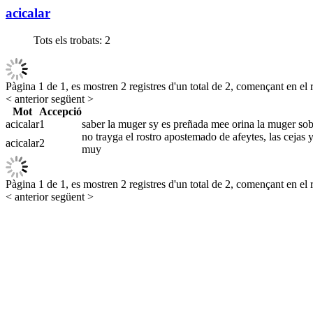
acicalar
Tots els trobats:
2
Pàgina 1 de 1, es mostren 2 registres d'un total de 2, començant en el r
< anterior
següent >
Mot
Accepció
acicalar
1
saber la muger sy es preñada mee orina la muger sobr
no trayga el rostro apostemado de afeytes, las cejas y
acicalar
2
muy
Pàgina 1 de 1, es mostren 2 registres d'un total de 2, començant en el r
< anterior
següent >