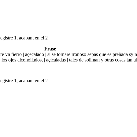
egistre 1, acabant en el 2
Frase
e vn fierro | açecalado | si se tornare rroñoso sepas que es preñada sy 
 los ojos alcohollados, | açicaladas | tales de soliman y otras cosas tan
egistre 1, acabant en el 2