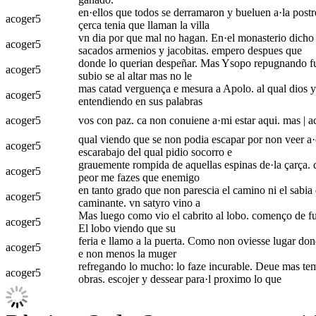
en·ellos que todos se derramaron y bueluen a·la postr
acoger
5
çerca tenia que llaman la villa
vn dia por que mal no hagan. En·el monasterio dicho s
acoger
5
sacados armenios y jacobitas. empero despues que
donde lo querian despeñar. Mas Ysopo repugnando fuy
acoger
5
subio se al altar mas no le
mas catad verguença e mesura a Apolo. al qual dios y
acoger
5
entendiendo en sus palabras
acoger
5
vos con paz. ca non conuiene a·mi estar aqui. mas | ac
qual viendo que se non podia escapar por non veer a·q
acoger
5
escarabajo del qual pidio socorro e
grauemente rompida de aquellas espinas de·la çarça. d
acoger
5
peor me fazes que enemigo
en tanto grado que non parescia el camino ni el sabia 
acoger
5
caminante. vn satyro vino a
Mas luego como vio el cabrito al lobo. començo de fuy
acoger
5
El lobo viendo que su
feria e llamo a la puerta. Como non oviesse lugar dond
acoger
5
e non menos la muger
refregando lo mucho: lo faze incurable. Deue mas teme
acoger
5
obras. escojer y dessear para·l proximo lo que