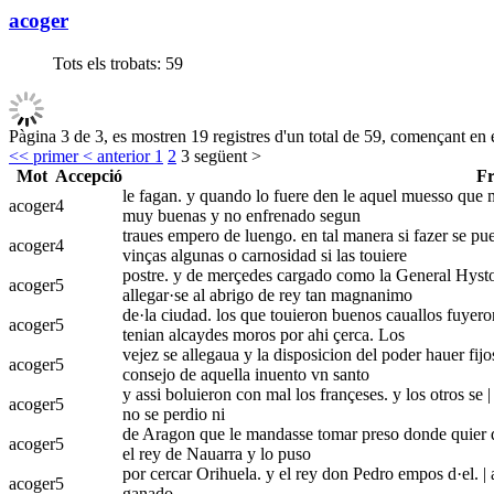
acoger
Tots els trobats:
59
Pàgina 3 de 3, es mostren 19 registres d'un total de 59, començant en e
<< primer
< anterior
1
2
3
següent >
Mot
Accepció
Fr
le fagan. y quando lo fuere den le aquel muesso que mas
acoger
4
muy buenas y no enfrenado segun
traues empero de luengo. en tal manera si fazer se pue
acoger
4
vinças algunas o carnosidad si las touiere
postre. y de merçedes cargado como la General Hystori
acoger
5
allegar·se al abrigo de rey tan magnanimo
de·la ciudad. los que touieron buenos cauallos fuyeron
acoger
5
tenian alcaydes moros por ahi çerca. Los
vejez se allegaua y la disposicion del poder hauer fijos
acoger
5
consejo de aquella inuento vn santo
y assi boluieron con mal los françeses. y los otros se 
acoger
5
no se perdio ni
de Aragon que le mandasse tomar preso donde quier qu
acoger
5
el rey de Nauarra y lo puso
por cercar Orihuela. y el rey don Pedro empos d·el. | a
acoger
5
ganado.