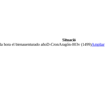
Situació
 la hora el bienauenturado año
D-CronAragón-003v (1499)
Ampliar