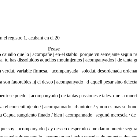
 el registre 1, acabant en el 20
Frase
 cauallo que lo | acompañe | en·el stablo. porque vn semejante segun na
 tu has dissoluidos aquellos mouimjentos | acompanyados | de tanta gra
a verdat. variable firmesa. | acompanyada | soledat. desordenada ordenan
son fauorables nj el deseo | acompanyado | d·aquell pesar sino delect
euir se puede. | acompanyado | de tantas passiones e tales. que la muert
a va el consentimjento / | acompannado | d·antoios / y non es mas su bon
 Capua sangriento finado / bien | acompannado | segund merescia / de n
de que soy | acompanyado | / y desseo desperado / me daran muerte segur
tres caualcaduras que lo | acompanyen | ocho coçadas de monetas dos ras