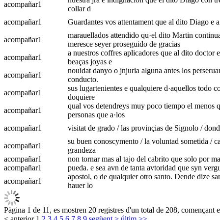
acompañar
1
collar d
acompañar
1
Guardantes vos attentament que al dito Diago e a·
marauellados attendido qu·el dito Martin continu
acompañar
1
meresce seyer proseguido de gracias
a nuestros coffres aplicadores que al dito doctor
acompañar
1
beaças joyas e
nouidat danyo o jnjuria alguna antes los perseruar
acompañar
1
conducto.
sus lugartenientes e qualquiere d·aquellos todo c
acompañar
1
doquiere
qual vos detendreys muy poco tiempo el menos qu
acompañar
1
personas que a·los
acompañar
1
visitat de grado / las provinçias de Signolo / don
su buen conoscymento / la voluntad sometida / ca
acompañar
1
grandeza
acompañar
1
non tornar mas al tajo del cabrito que solo por m
acompañar
1
pueda. e sea avn de tanta avtoridad que syn vergu
apostol, o de qualquier otro santo. Dende dize san
acompañar
1
hauer lo
Pàgina 1 de 11, es mostren 20 registres d'un total de 208, començant en
< anterior
1
2
3
4
5
6
7
8
9
següent >
últim >>