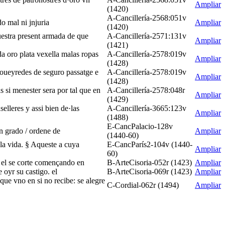
Ampliar
(1420)
A-Cancillería-2568:051v
o mal ni jnjuria
Ampliar
(1420)
uestra present armada de que
A-Cancillería-2571:131v
Ampliar
(1421)
da oro plata vexella malas ropas
A-Cancillería-2578:019v
Ampliar
(1428)
proueyredes de seguro passatge e
A-Cancillería-2578:019v
Ampliar
(1428)
 si menester sera por tal que en
A-Cancillería-2578:048r
Ampliar
(1429)
lleres y assi bien de·las
A-Cancillería-3665:123v
Ampliar
(1488)
E-CancPalacio-128v
en grado / ordene de
Ampliar
(1440-60)
la vida. § Aqueste a cuya
E-CancParís2-104v (1440-
Ampliar
60)
do el se corte començando en
B-ArteCisoria-052r (1423)
Ampliar
 oyr su castigo. el
B-ArteCisoria-069r (1423)
Ampliar
que vno en si no recibe: se alegre
C-Cordial-062r (1494)
Ampliar