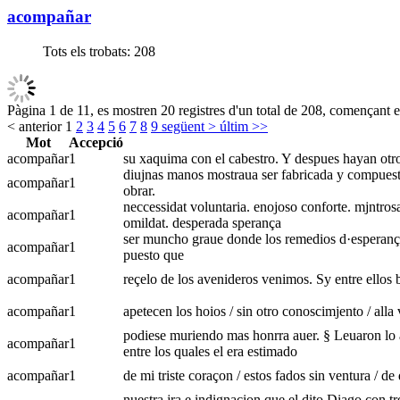
acompañar
Tots els trobats:
208
Pàgina 1 de 11, es mostren 20 registres d'un total de 208, començant en
< anterior
1
2
3
4
5
6
7
8
9
següent >
últim >>
Mot
Accepció
acompañar
1
su xaquima con el cabestro. Y despues hayan otro
diujnas manos mostraua ser fabricada y compuesta.
acompañar
1
obrar.
neccessidat voluntaria. enojoso conforte. mjntros
acompañar
1
omildat. desperada sperança
ser muncho graue donde los remedios d·esperança 
acompañar
1
puesto que
acompañar
1
reçelo de los avenideros venimos. Sy entre ellos b
acompañar
1
apetecen los hoios / sin otro conoscimjento / all
podiese muriendo mas honrra auer. § Leuaron lo a
acompañar
1
entre los quales el era estimado
acompañar
1
de mi triste coraçon / estos fados sin ventura / 
nuestra jra e indignacion que el dito Diago con 