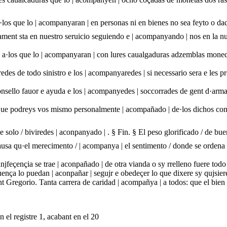
los que lo | acompanyaran | en personas ni en bienes no sea feyto o dad
ament sta en nuestro seruicio seguiendo e | acompanyando | nos en la n
 e a·los que lo | acompanyaran | con lures caualgaduras adzemblas mone
edes de todo sinistro e los | acompanyaredes | si necessario sera e les 
onsello fauor e ayuda e los | acompanyedes | soccorrades de gent d·armas
e podreys vos mismo personalmente | acompañado | de·los dichos conse
de solo / biviredes | aconpanyado | . § Fin. § El peso glorificado / de bu
usa qu·el merecimento / | acompanya | el sentimento / donde se ordena 
anjfeçençia se trae | aconpañado | de otra vianda o sy rrelleno fuere to
ença lo puedan | aconpañar | segujr e obedeçer lo que dixere sy qujsiere
t Gregorio. Tanta carrera de caridad | acompañya | a todos: que el bien 
 el registre 1, acabant en el 20