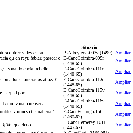
Situació
tura quiere y dessea su
B-Albeytería-007v (1499)
Ampliar
cia qu·en reyr. fablar. passear e
E-CancCoimbra-095r
Ampliar
(1448-65)
ça. sana dolencia. rebelle
E-CancCoimbra-111r
Ampliar
(1448-65)
acion a los enamorados atrae. E
E-CancCoimbra-112r
Ampliar
(1448-65)
E-CancCoimbra-115v
e. la qual por
Ampliar
(1448-65)
E-CancCoimbra-116v
dat / que vana parenseria
Ampliar
(1448-65)
obles varones et caualleria /
E-CancEstúñiga-156r
Ampliar
(1460-63)
E-CancHerberey-161r
a. § Vet que deuo
Ampliar
(1445-63)
tres de patronostres d·oro vn
A-Cancillería-2568:051v