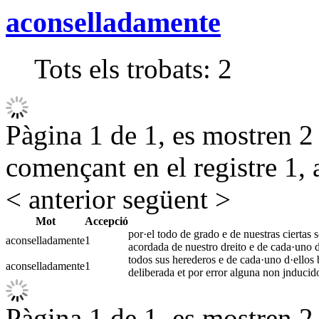
aconselladamente
Tots els trobats:
2
Pàgina 1 de 1, es mostren 2 r
començant en el registre 1, 
< anterior
següent >
Mot
Accepció
por·el todo de grado e de nuestras ciertas 
aconselladamente
1
acordada de nuestro dreito e de cada·uno 
todos sus herederos e de cada·uno d·ellos 
aconselladamente
1
deliberada et por error alguna non jnduci
Pàgina 1 de 1, es mostren 2 r