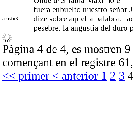
Onde d·el fabla Maximo el
fuera enbuelto nuestro señor J
dize sobre aquella palabra. | a
acostar
3
pesebre. la angustia del duro 
Pàgina 4 de 4, es mostren 9 
començant en el registre 61,
<< primer
< anterior
1
2
3