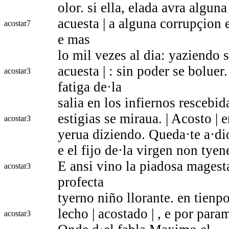
olor. si ella, elada avra alguna
acuesta | a alguna corrupçion
acostar
7
e mas
lo mil vezes al dia: yaziendo 
acuesta | : sin poder se boluer
acostar
3
fatiga de·la
salia en los infiernos rescebi
estigias se miraua. | Acosto | 
acostar
3
yerua diziendo. Queda·te a·di
e el fijo de·la virgen non tyene
E ansi vino la piadosa magest
acostar
3
profecta
tyerno niño llorante. en tienp
lecho | acostado | , e por par
acostar
3