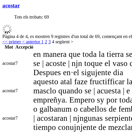
acostar
Tots els trobats:
69
Pàgina 4 de 4, es mostren 9 registres d'un total de 69, començant en el
<< primer
< anterior
1
2
3
4
següent >
Mot
Accepció
en manera que toda la tierra s
se | acoste | njn toque el vaso
acostar
7
Despues en·el sigujente dia
aquesto atal faze fructifficar 
masclo quando se | acuesta | e
acostar
7
empreñya. Empero sy por toda
o galbanum o cabellos de femb
| acostaran | njngunas serpien
acostar
7
tiempo conujnjente de mezclar