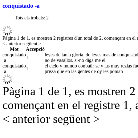
conquistado -a
Tots els trobats:
2
Pàgina 1 de 1, es mostren 2 registres d'un total de 2, començant en el r
< anterior
següent >
Mot
Accepció
conquistado
leyes de tanta gloria. de leyes mas de conquista
1
-a
no de vasallos. si·no diga me el
conquistado
el cielo y mundo conbatir·se y las muy rezias fu
1
-a
prissa que en las gentes de oy les ponian
Pàgina 1 de 1, es mostren 2 r
començant en el registre 1, 
< anterior
següent >