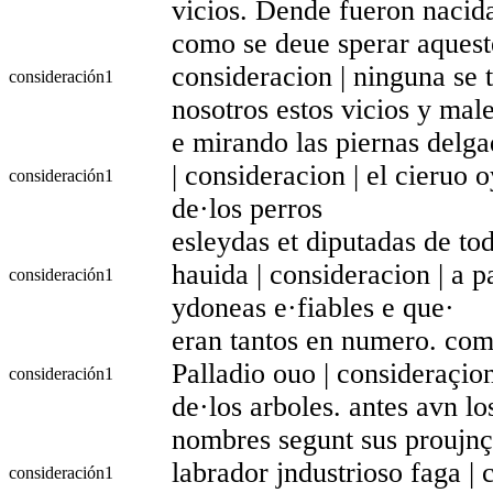
vicios. Dende fueron naci
como se deue sperar aqueste
consideracion | ninguna se 
consideración
1
nosotros estos vicios y mal
e mirando las piernas delga
| consideracion | el cieruo 
consideración
1
de·los perros
esleydas et diputadas de tod
hauida | consideracion | a 
consideración
1
ydoneas e·fiables e que·
eran tantos en numero. com
Palladio ouo | consideraçio
consideración
1
de·los arboles. antes avn lo
nombres segunt sus proujnç
labrador jndustrioso faga | 
consideración
1