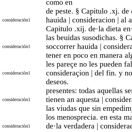
como en
de peste. § Capitulo .xj. d
hauida | consideracion | al 
consideración
1
Capitulo .xij. de·la dieta en
las beuidas susodichas. § C
soccorrer hauida | consider
consideración
1
tener en poco en manera a
les pareçe no les pueden fal
consideraçion | del fin. y 
consideración
1
deseos.
presentes: todas aquellas s
tienen an aquesta | conside
consideración
1
las viudas que sin empedim
los menosprecia. en esta m
de·la verdadera | considerac
consideración
1