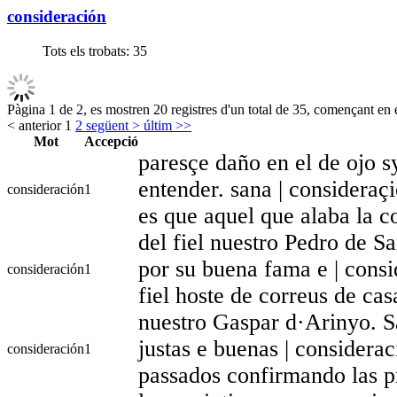
consideración
Tots els trobats:
35
Pàgina 1 de 2, es mostren 20 registres d'un total de 35, començant en e
< anterior
1
2
següent >
últim >>
Mot
Accepció
paresçe daño en el de ojo s
entender. sana | consideraçi
consideración
1
es que aquel que alaba la c
del fiel nuestro Pedro de S
por su buena fama e | consid
consideración
1
fiel hoste de correus de cas
nuestro Gaspar d·Arinyo. S
justas e buenas | considera
consideración
1
passados confirmando las p