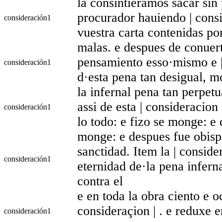
la consintieramos sacar sin
procurador hauiendo | consi
consideración
1
vuestra carta contenidas po
malas. e despues de conuert
pensamiento esso·mismo e |
consideración
1
d·esta pena tan desigual, m
la infernal pena tan perpetu
assi de esta | consideracio
consideración
1
lo todo: e fizo se monge: e
monge: e despues fue obisp
sanctidad. Item la | conside
consideración
1
eternidad de·la pena infern
contra el
e en toda la obra ciento e o
consideraçion | . e reduxe e
consideración
1