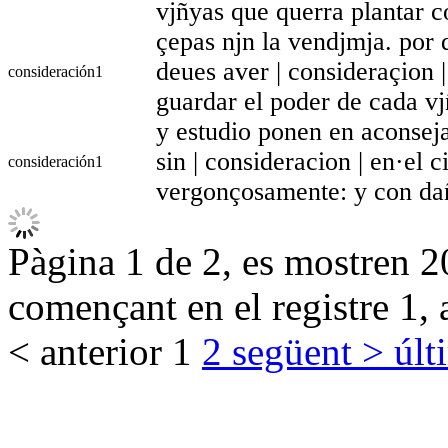
vjñyas que querra plantar c
çepas njn la vendjmja. por
deues aver | consideraçion 
consideración
1
guardar el poder de cada v
y estudio ponen en aconseja
sin | consideracion | en·el 
consideración
1
vergonçosamente: y con dañ
Pàgina 1 de 2, es mostren 20
començant en el registre 1, 
< anterior
1
2
següent >
últ