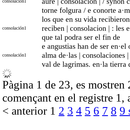
aure | consolacion | / synon
consolación
1
torne folgura / e conorte a·m
los que en su vida recibiero
reciben | consolacion | : les
consolación
1
que tal podra ser el fin de
e angustias han de ser en·el
alma de·las | consolaciones |
consolación
1
val de lagrimas. en·la tierra 
Pàgina 1 de 23, es mostren 2
començant en el registre 1, 
< anterior
1
2
3
4
5
6
7
8
9