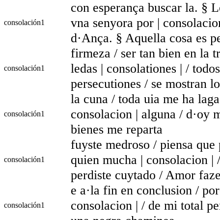
con esperança buscar la. § L
vna senyora por | consolacio
consolación
1
d·Ança. § Aquella cosa es pe
firmeza / ser tan bien en la t
ledas | consolationes | / todo
consolación
1
persecutiones / se mostran l
la cuna / toda uia me ha lag
consolacion | alguna / d·oy 
consolación
1
bienes me reparta
fuyste medroso / piensa que p
quien mucha | consolacion | 
consolación
1
perdiste cuytado / Amor faz
e a·la fin en conclusion / p
consolacion | / de mi total p
consolación
1