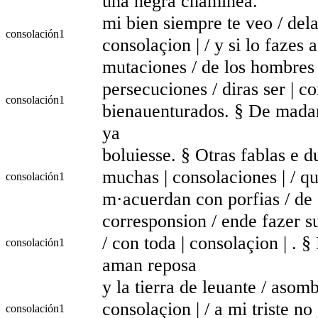
una negra chaminea.
mi bien siempre te veo / dela
consolación
1
consolaçion | / y si lo fazes 
mutaciones / de los hombres 
persecuciones / diras ser | co
consolación
1
bienauenturados. § De madam
ya
boluiesse. § Otras fablas e du
muchas | consolaciones | / qu
consolación
1
m·acuerdan con porfias / de
corresponsion / ende fazer s
/ con toda | consolaçion | . 
consolación
1
aman reposa
y la tierra de leuante / asomb
consolaçion | / a mi triste no
consolación
1