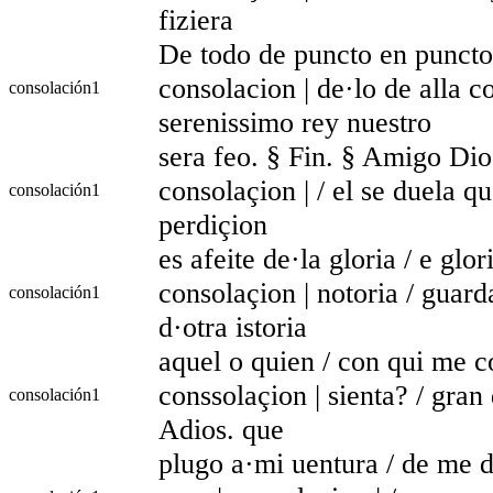
fiziera
De todo de puncto en puncto 
consolacion | de·lo de alla 
consolación
1
serenissimo rey nuestro
sera feo. § Fin. § Amigo Dios
consolaçion | / el se duela qu
consolación
1
perdiçion
es afeite de·la gloria / e glor
consolaçion | notoria / guard
consolación
1
d·otra istoria
aquel o quien / con qui me co
conssolaçion | sienta? / gra
consolación
1
Adios. que
plugo a·mi uentura / de me d