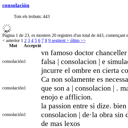
consolación
Tots els trobats:
443
Pàgina 1 de 23, es mostren 20 registres d'un total de 443, començant en
< anterior
1
2
3
4
5
6
7
8
9
següent >
últim >>
Mot
Accepció
vn famoso doctor chanceller 
falsa | consolacion | e simul
consolación
1
jncurre el ombre en cierta 
Ca non solamente es necessar
que son a | consolacion | . m
consolación
1
enojo e afflicion.
la passion entre si dize. bie
consolacion | de·la obra si
consolación
1
de mas lexos