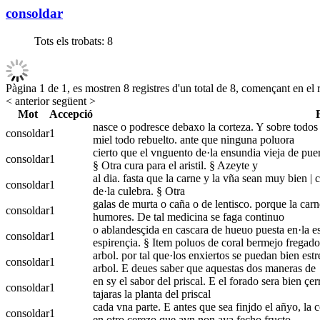
consoldar
Tots els trobats:
8
Pàgina 1 de 1, es mostren 8 registres d'un total de 8, començant en el r
< anterior
següent >
Mot
Accepció
nasce o podresce debaxo la corteza. Y sobre todos l
consoldar
1
miel todo rebuelto. ante que ninguna poluora
cierto que el vnguento de·la ensundia vieja de puer
consoldar
1
§ Otra cura para el aristil. § Azeyte y
al dia. fasta que la carne y la vña sean muy bien |
consoldar
1
de·la culebra. § Otra
galas de murta o caña o de lentisco. porque la car
consoldar
1
humores. De tal medicina se faga continuo
o ablandesçida en cascara de hueuo puesta en·la esq
consoldar
1
espirençia. § Item poluos de coral bermejo fregado
arbol. por tal que·los enxiertos se puedan bien est
consoldar
1
arbol. E deues saber que aquestas dos maneras de
en sy el sabor del priscal. E el forado sera bien çe
consoldar
1
tajaras la planta del priscal
cada vna parte. E antes que sea finjdo el añyo, la 
consoldar
1
en otro çerezo que avn non aya fecho fructo,