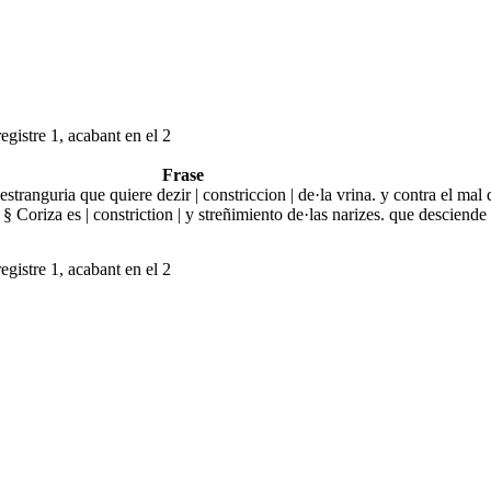
egistre 1, acabant en el 2
Frase
tranguria que quiere dezir | constriccion | de·la vrina. y contra el mal 
 § Coriza es | constriction | y streñimiento de·las narizes. que desciende
egistre 1, acabant en el 2