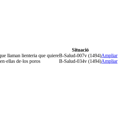
Situació
que llaman lienteria que quiere
B-Salud-007v (1494)
Ampliar
 en·ellas de·los poros
B-Salud-034v (1494)
Ampliar