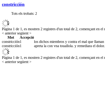
constricción
Tots els trobats:
2
Pàgina 1 de 1, es mostren 2 registres d'un total de 2, començant en el r
< anterior
següent >
Mot
Accepció
constricción
1
los dichos miembros y contra el mal que llaman es
constricción
1
apreta la con vna touallola. y remediara el dolor.
Pàgina 1 de 1, es mostren 2 registres d'un total de 2, començant en el r
< anterior
següent >