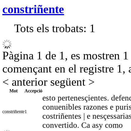
constriñente
Tots els trobats:
1
Pàgina 1 de 1, es mostren 1 r
començant en el registre 1, 
< anterior
següent >
Mot
Accepció
esto pertenesçientes. defen
conuenibles razones e puri
constriñente
1
costriñentes | e nesçessari
convertido. Ca asy como