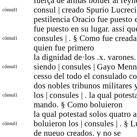
fuerça de armas boluer al reyn
consul | creado Spurio Lucrec
cónsul
1
pestilencia Oracio fue puesto 
fue puesto en su lugar. assi q
consules | . § Como fue creada
cónsul
1
quien fue primero
la dignidad de·los .x. varones
siendo | consules | Gayo Menn
cónsul
1
cesso del todo el consulado c
dos nobles tribunos militares 
los | consules | . la qual potes
cónsul
1
mando. § Como boluieron
la qual potestad solos quatro
boluieron los | consules | . §
cónsul
1
de nueuo creados. y no se