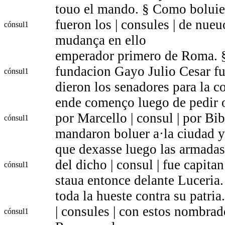
touo el mando. § Como boluie
fueron los | consules | de nue
cónsul
1
mudança en ello
emperador primero de Roma. § 
fundacion Gayo Julio Cesar fue
cónsul
1
dieron los senadores para la co
ende començo luego de pedir o
por Marcello | consul | por B
cónsul
1
mandaron boluer a·la ciudad y
que dexasse luego las armadas
del dicho | consul | fue capit
cónsul
1
staua entonce delante Luceria.
toda la hueste contra su patria
| consules | con estos nombra
cónsul
1