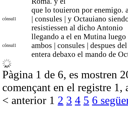
Roma. y el
que lo touieron por enemigo. 
| consules | y Octauiano siend
cónsul
1
resistiessen al dicho Antonio
llegando a el en Mutina luego
ambos | consules | despues de
cónsul
1
entera debaxo el mando de Oc
Pàgina 1 de 6, es mostren 20
començant en el registre 1, 
< anterior
1
2
3
4
5
6
següe