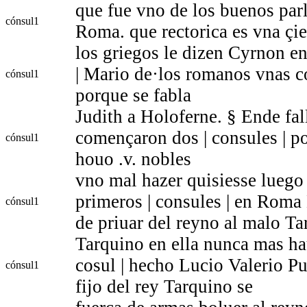
que fue vno de los buenos parl
cónsul
1
Roma. que rectorica es vna çi
los griegos le dizen Cyrnon en
| Mario de·los romanos vnas 
cónsul
1
porque se fabla
Judith a Holoferne. § Ende fa
començaron dos | consules | po
cónsul
1
houo .v. nobles
vno mal hazer quisiesse luego 
primeros | consules | en Roma 
cónsul
1
de priuar del reyno al malo T
Tarquino en ella nunca mas hau
cosul | hecho Lucio Valerio Pu
cónsul
1
fijo del rey Tarquino se