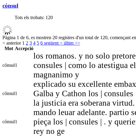
cónsul
Tots els trobats:
120
Pàgina 1 de 6, es mostren 20 registres d'un total de 120, començant en 
< anterior
1
2
3
4
5
6
següent >
últim >>
Mot
Accepció
los romanos. y no solo pretores
consules | como lo atestigua el
cónsul
1
magnanimo y
explicado su excellente embax
Galba y Cathon los | consules 
cónsul
1
la justicia era soberana virtud.
mando leuar adelante. partio 
pieça los | consules | . y queri
cónsul
1
rey no ge