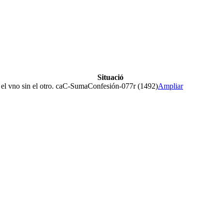
Situació
l vno sin el otro. ca
C-SumaConfesión-077r (1492)
Ampliar