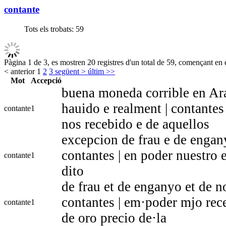
contante
Tots els trobats:
59
Pàgina 1 de 3, es mostren 20 registres d'un total de 59, començant en e
< anterior
1
2
3
següent >
últim >>
Mot
Accepció
buena moneda corrible en Ar
hauido e realment | contantes
contante
1
nos recebido e de aquellos
excepcion de frau e de engan
contantes | en poder nuestro 
contante
1
dito
de frau et de enganyo et de no
contantes | em·poder mjo rece
contante
1
de oro precio de·la