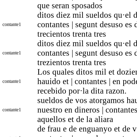
que seran sposados
ditos diez mil sueldos qu·el 
contantes | segunt desuso es d
contante
1
trecientos trenta tres
ditos diez mil sueldos qu·el 
contantes | segunt desuso es d
contante
1
trezientos trenta tres
Los quales ditos mil et dozi
hauido et | contantes | en po
contante
1
recebido por·la dita razon.
sueldos de vos atorgamos hau
nuestro en dineros | contantes
contante
1
aquellos et de la aliara
de frau e de enguanyo et de v