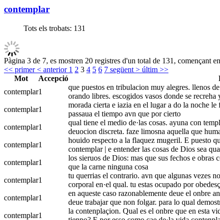
contemplar
Tots els trobats:
131
Pàgina 3 de 7, es mostren 20 registres d'un total de 131, començant en 
<< primer
< anterior
1
2
3
4
5
6
7
següent >
últim >>
Mot
Accepció
que puestos en tribulacion muy alegres. llenos de
contemplar
1
orando libres. escogidos vasos donde se recreha y
morada cierta e iazia en el lugar a do la noche le 
contemplar
1
passaua el tiempo avn que por cierto
qual tiene el medio de·las cosas. ayuna con templ
contemplar
1
deuocion discreta. faze limosna aquella que huma
houido respecto a la flaquez mugeril. E puesto 
contemplar
1
contemplar | e entender las cosas de Dios sea qual
los sieruos de Dios: mas que sus fechos e obras con
contemplar
1
que la carne ninguna cosa
tu querrias el contrario. avn que algunas vezes no
contemplar
1
corporal en·el qual. tu estas ocupado por obedesç
en aqueste caso razonablemente deue el onbre ante 
contemplar
1
deue trabajar que non folgar. para lo qual demost
la contenplaçion. Qual es el onbre que en esta v
contemplar
1
tienpo? E por esso como cae de·la vida contenpla