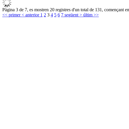
Pàgina 3 de 7, es mostren 20 registres d'un total de 131, començant en 
<< primer
< anterior
1
2
3
4
5
6
7
següent >
últim >>