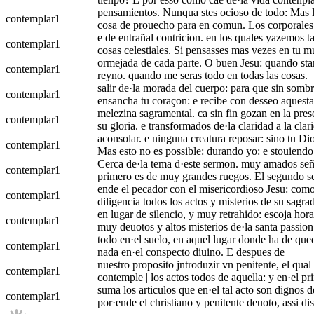
pensamientos. Nunqua stes ocioso de todo: Mas lee:
contemplar
1
cosa de prouecho para en comun. Los corporales 
e de entrañal contricion. en los quales yazemos t
contemplar
1
cosas celestiales. Si pensasses mas vezes en tu mu
ormejada de cada parte. O buen Jesu: quando stare
contemplar
1
reyno. quando me seras todo en todas las cosas.
salir de·la morada del cuerpo: para que sin sombr
contemplar
1
ensancha tu coraçon: e recibe con desseo aquesta
melezina sagramental. ca sin fin gozan en la pres
contemplar
1
su gloria. e transformados de·la claridad a la clar
aconsolar. e ninguna creatura reposar: sino tu Dio
contemplar
1
Mas esto no es possible: durando yo: e stouiendo 
Cerca de·la tema d·este sermon. muy amados señor
contemplar
1
primero es de muy grandes ruegos. El segundo s
ende el pecador con el misericordioso Jesu: como
contemplar
1
diligencia todos los actos y misterios de su sagr
en lugar de silencio, y muy retrahido: escoja hora
contemplar
1
muy deuotos y altos misterios de·la santa passio
todo en·el suelo, en aquel lugar donde ha de qued
contemplar
1
nada en·el conspecto diuino. E despues de
nuestro proposito jntroduzir vn penitente, el qua
contemplar
1
contemple | los actos todos de aquella: y en·el pr
suma los articulos que en·el tal acto son dignos d
contemplar
1
por·ende el christiano y penitente deuoto, assi di