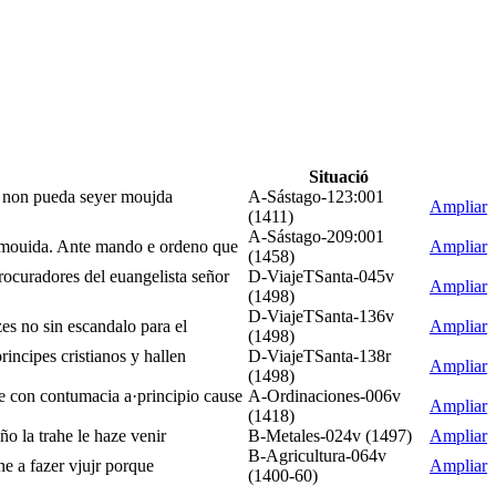
Situació
po non pueda seyer moujda
A-Sástago-123:001
Ampliar
(1411)
A-Sástago-209:001
nj mouida. Ante mando e ordeno que
Ampliar
(1458)
rocuradores del euangelista señor
D-ViajeTSanta-045v
Ampliar
(1498)
D-ViajeTSanta-136v
es no sin escandalo para el
Ampliar
(1498)
rincipes cristianos y hallen
D-ViajeTSanta-138r
Ampliar
(1498)
s e con contumacia a·principio cause
A-Ordinaciones-006v
Ampliar
(1418)
ño la trahe le haze venir
B-Metales-024v (1497)
Ampliar
B-Agricultura-064v
ne a fazer vjujr porque
Ampliar
(1400-60)