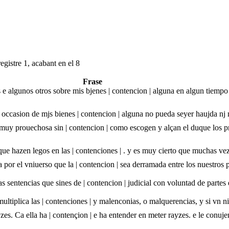
egistre 1, acabant en el 8
Frase
s e algunos otros sobre mis bjenes | contencion | alguna en algun tiem
por occasion de mjs bienes | contencion | alguna no pueda seyer haujda 
muy prouechosa sin | contencion | como escogen y alçan el duque los p
ue hazen legos en las | contenciones | . y es muy cierto que muchas vez
 por el vniuerso que la | contencion | sea derramada entre los nuestros p
as sentencias que sines de | contencion | judicial con voluntad de parte
ultiplica las | contenciones | y malenconias, o malquerencias, y si vn ni
zes. Ca ella ha | contençion | e ha entender en meter rayzes. e le conuje