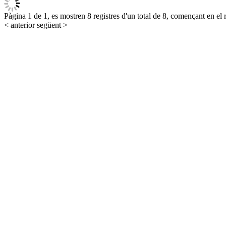
Pàgina 1 de 1, es mostren 8 registres d'un total de 8, començant en el r
< anterior
següent >