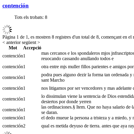
contención
Tots els trobats:
8
Pàgina 1 de 1, es mostren 8 registres d'un total de 8, començant en el r
< anterior
següent >
Mot
Accepció
mas cercanos e los spondaleros mjos jnfrascripto
contención
1
reuocando cassando anullando todos e
contención
1
otra entre mjs muller fillos parientes e amigos 
podra pues alguno dezir la forma tan ordenada y 
contención
1
sant Marcho
contención
1
nos litigamos por ser vencedores y mas adelante q
lo dissimulan viene la sentencia de Dios estendida
contención
1
desiertos por donde yerren
las ordinaciones.§ Item. Que no haya salario de·l
contención
1
se daran.
contención
1
el dedo mueue la persona a tristeza y a miedo, y m
contención
2
qual es metida deyuso de tierra. antes que aya ray