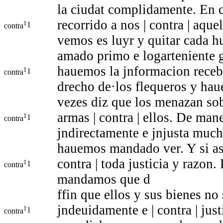
la ciudat complidamente. En 
recorrido a nos | contra | aqu
1
1
contra
vemos es luyr y quitar cada h
amado primo e logarteniente g
hauemos la jnformacion recebid
1
1
contra
drecho de·los flequeros y hau
vezes diz que los menazan sob
armas | contra | ellos. De ma
1
1
contra
jndirectamente e jnjusta much
hauemos mandado ver. Y si ass
contra | toda justicia y razon
1
1
contra
mandamos que d
ffin que ellos y sus bienes n
jndeuidamente e | contra | jus
1
1
contra