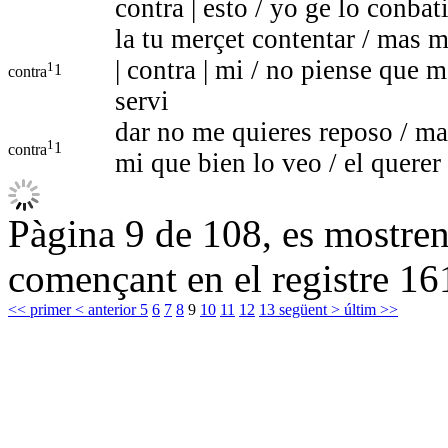
contra | esto / yo ge lo conba
la tu merçet contentar / mas m
| contra | mi / no piense que m
1
1
contra
servi
dar no me quieres reposo / mas 
1
1
contra
mi que bien lo veo / el querer
Pàgina 9 de 108, es mostren 
començant en el registre 16
<< primer
< anterior
5
6
7
8
9
10
11
12
13
següent >
últim >>