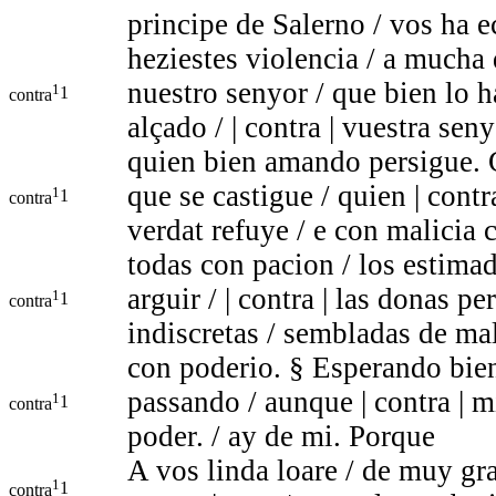
principe de Salerno / vos ha e
heziestes violencia / a mucha
nuestro senyor / que bien lo 
1
1
contra
alçado / | contra | vuestra seny
quien bien amando persigue.
que se castigue / quien | contr
1
1
contra
verdat refuye / e con malicia 
todas con pacion / los estima
arguir / | contra | las donas pe
1
1
contra
indiscretas / sembladas de ma
con poderio. § Esperando bien 
passando / aunque | contra | 
1
1
contra
poder. / ay de mi. Porque
A vos linda loare / de muy gra
1
1
contra