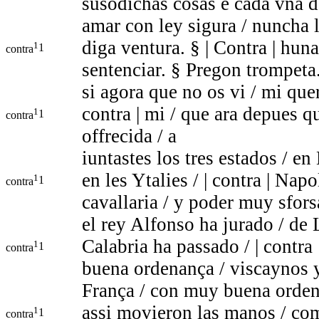
susodichas cosas e cada vna d
amar con ley sigura / nuncha 
diga ventura. § | Contra | hu
1
1
contra
sentenciar. § Pregon trompet
si agora que no os vi / mi quer
contra | mi / que ara depues q
1
1
contra
offrecida / a
iuntastes los tres estados / en
en les Ytalies / | contra | Nap
1
1
contra
cavallaria / y poder muy sfors
el rey Alfonso ha jurado / de 
Calabria ha passado / | contra
1
1
contra
buena ordenança / viscaynos y 
França / con muy buena ordena
assi movieron las manos / com
1
1
contra