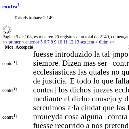
1
contra
Tots els trobats:
2.149
Pàgina 9 de 108, es mostren 20 registres d'un total de 2149, començant
<< primer
< anterior
5
6
7
8
9
10
11
12
13
següent >
últim >>
Mot
Accepció
fuesse introduzido la tal jmp
siempre. Dizen mas ser | cont
1
1
contra
ecclesiasticas las quales no q
de justicia. E todo lo que fall
contra | los dichos juezes ecc
1
1
contra
mediante el dicho consejo y d
screuimos a·la ciudat que las
proueyda cosa alguna | contra
1
1
contra
fuesse recorrido a nos preten