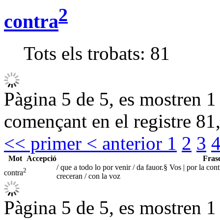
2
contra
Tots els trobats:
81
Pàgina 5 de 5, es mostren 1 
començant en el registre 81,
<< primer
< anterior
1
2
3
Mot
Accepció
Fras
/ que a todo lo por venir / da fauor.§ Vos | por la cont
2
contra
creceran / con la voz
Pàgina 5 de 5, es mostren 1 