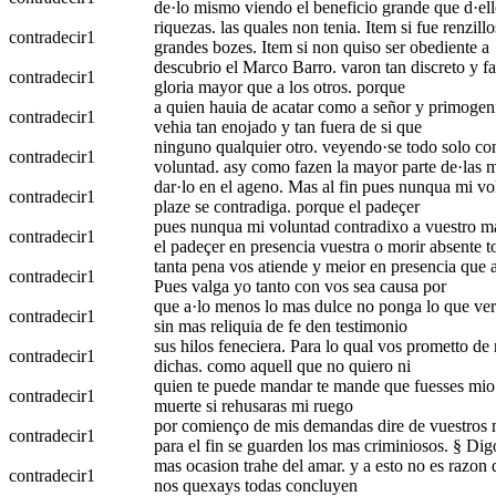
de·lo mismo viendo el beneficio grande que d·el
riquezas. las quales non tenia. Item si fue renzill
contradecir
1
grandes bozes. Item si non quiso ser obediente a
descubrio el Marco Barro. varon tan discreto y fa
contradecir
1
gloria mayor que a los otros. porque
a quien hauia de acatar como a señor y primogeni
contradecir
1
vehia tan enojado y tan fuera de si que
ninguno qualquier otro. veyendo·se todo solo con 
contradecir
1
voluntad. asy como fazen la mayor parte de·las 
dar·lo en el ageno. Mas al fin pues nunqua mi v
contradecir
1
plaze se contradiga. porque el padeçer
pues nunqua mi voluntad contradixo a vuestro ma
contradecir
1
el padeçer en presencia vuestra o morir absente 
tanta pena vos atiende y meior en presencia que a
contradecir
1
Pues valga yo tanto con vos sea causa por
que a·lo menos lo mas dulce no ponga lo que verda
contradecir
1
sin mas reliquia de fe den testimonio
sus hilos feneciera. Para lo qual vos prometto de 
contradecir
1
dichas. como aquell que no quiero ni
quien te puede mandar te mande que fuesses mio. lo
contradecir
1
muerte si rehusaras mi ruego
por comienço de mis demandas dire de vuestros ma
contradecir
1
para el fin se guarden los mas criminiosos. § Di
mas ocasion trahe del amar. y a esto no es razon q
contradecir
1
nos quexays todas concluyen