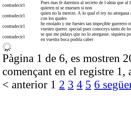
Pues mas fe daremos al secreto de l·alma que al fi
contradecir
1
quieren ni se mueuen si non
quien no la mereze. A·lo qual el rey no atorgaua ni
contradecir
1
con los quales
he enoiado y me fuestes tan impeçible guerrero ma
contradecir
1
vuestro querer. special pues conoceys tanto de·lo
se que me pidays que no lo atorgasse. siquiera por 
contradecir
1
en vuestra boca podria caber
Pàgina 1 de 6, es mostren 20
començant en el registre 1, 
< anterior
1
2
3
4
5
6
següe