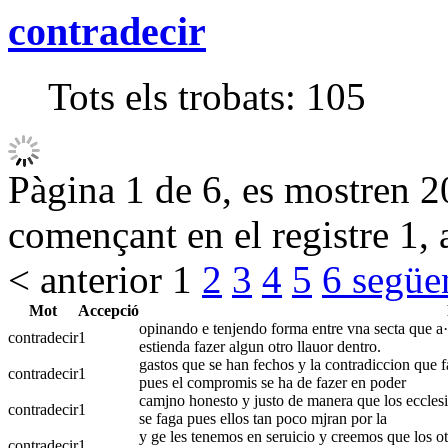
contradecir
Tots els trobats:
105
Pàgina 1 de 6, es mostren 20
començant en el registre 1, 
< anterior
1
2
3
4
5
6
següe
Mot
Accepció
opinando e tenjendo forma entre vna secta que a·l
contradecir
1
estienda fazer algun otro llauor dentro.
gastos que se han fechos y la contradiccion que f
contradecir
1
pues el compromis se ha de fazer en poder
camjno honesto y justo de manera que los ecclesia
contradecir
1
se faga pues ellos tan poco mjran por la
y ge les tenemos en seruicio y creemos que los ot
contradecir
1