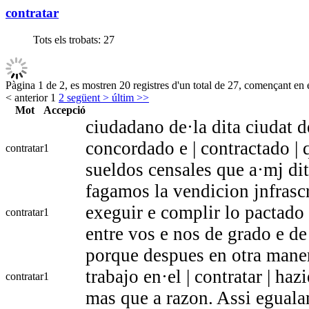
contratar
Tots els trobats:
27
Pàgina 1 de 2, es mostren 20 registres d'un total de 27, començant en e
< anterior
1
2
següent >
últim >>
Mot
Accepció
ciudadano de·la dita ciudat d
concordado e | contractado | 
contratar
1
sueldos censales que a·mj di
fagamos la vendicion jnfrasc
exeguir e complir lo pactado 
contratar
1
entre vos e nos de grado e de
porque despues en otra maner
trabajo en·el | contratar | ha
contratar
1
mas que a razon. Assi egual