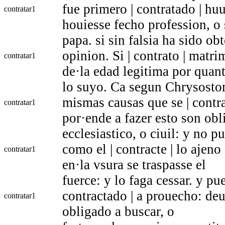
fue primero | contratado | hu
contratar
1
houiesse fecho profession, o
papa. si sin falsia ha sido o
opinion. Si | contrato | matri
contratar
1
de·la edad legitima por quan
lo suyo. Ca segun Chrysosto
mismas causas que se | contrac
contratar
1
por·ende a fazer esto son obl
ecclesiastico, o ciuil: y no p
como el | contracte | lo ajen
contratar
1
en·la vsura se traspasse el
fuerce: y lo faga cessar. y pu
contractado | a prouecho: deu
contratar
1
obligado a buscar, o