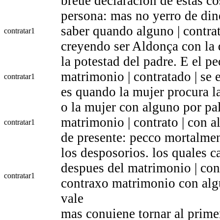
breue declaracion de estas c
persona: mas no yerro de din
saber quando alguno | contra
contratar
1
creyendo ser Aldonça con la 
la potestad del padre. E el p
matrimonio | contratado | se 
contratar
1
es quando la mujer procura l
o la mujer con alguno por pal
matrimonio | contrato | con a
contratar
1
de presente: pecco mortalmen
los desposorios. los quales c
despues del matrimonio | cont
contratar
1
contraxo matrimonio con alg
vale
mas conuiene tornar al prime