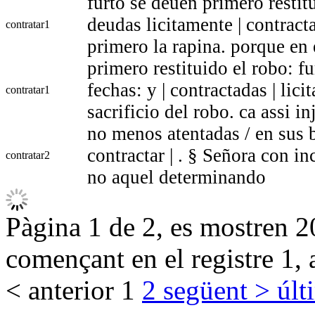
furto se deuen primero restitu
deudas licitamente | contract
contratar
1
primero la rapina. porque en 
primero restituido el robo: fu
fechas: y | contractadas | lici
contratar
1
sacrificio del robo. ca assi 
no menos atentadas / en sus b
contractar | . § Señora con in
contratar
2
no aquel determinando
Pàgina 1 de 2, es mostren 20
començant en el registre 1, 
< anterior
1
2
següent >
últ