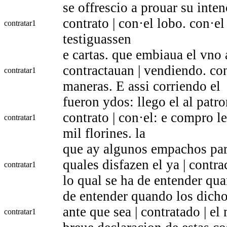
se offrescio a prouar su inten
contrato | con·el lobo. con·e
contratar
1
testiguassen
e cartas. que embiaua el vno a
contractauan | vendiendo. co
contratar
1
maneras. E assi corriendo el
fueron ydos: llego el al patro
contrato | con·el: e compro l
contratar
1
mil florines. la
que ay algunos empachos par
quales disfazen el ya | contra
contratar
1
lo qual se ha de entender qu
de entender quando los dicho
ante que sea | contratado | e
contratar
1