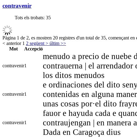
contravenir
Tots els trobats:
35
Pàgina 1 de 2, es mostren 20 registres d'un total de 35, començant en e
< anterior
1
2
següent >
últim >>
Mot
Accepció
menudo a precio de nuebe din
contrauerna | el arrendador 
contravenir
1
los ditos menudos
e ordinaciones del dito seny
contenidas en alguna manera 
contravenir
1
unas cosas por·el dito fray
fauor e hayuda cada e quand
contraujengan | en manera a
contravenir
1
Dada en Caragoça dius