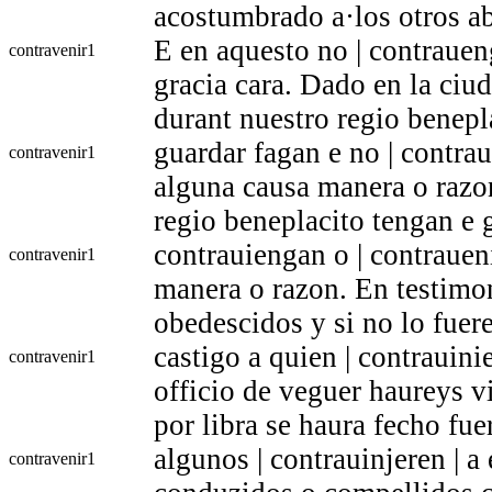
acostumbrado a·los otros a
E en aquesto no | contrauen
contravenir
1
gracia cara. Dado en la ciud
durant nuestro regio benepl
guardar fagan e no | contra
contravenir
1
alguna causa manera o razo
regio beneplacito tengan e 
contrauiengan o | contrauen
contravenir
1
manera o razon. En testimon
obedescidos y si no lo fue
castigo a quien | contrauinie
contravenir
1
officio de veguer haureys 
por libra se haura fecho fue
algunos | contrauinjeren | a
contravenir
1