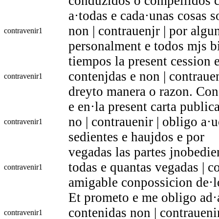
conduzidos o compellidos c
a·todas e cada·unas cosas s
non | contrauenjr | por alg
contravenir
1
personalment e todos mjs b
tiempos la present cession 
contenjdas e non | contrauen
contravenir
1
dreyto manera o razon. Con
e en·la present carta publi
no | contrauenir | obligo a
contravenir
1
sedientes e haujdos e por
vegadas las partes jnobedien
todas e quantas vegadas | co
contravenir
1
amigable conpossicion de·lo
Et prometo e me obligo ad·a
contenidas non | contrauenir
contravenir
1