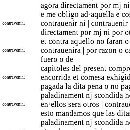
agora directament por mj ni 
e me obligo ad·aquella e co
contrauenir ni | contrauenir 
contravenir
1
directament por mj ni por o
et contra aquello no faran o
contrauenira | por razon o 
contravenir
1
fuero o de
capitoles del present comp
encorrida et comesa exhigid
contravenir
1
pagada la dita pena o no p
paladinament nj scondida n
en·ellos sera otros | contrau
contravenir
1
esto mandamos que las ditas
paladinament nj scondida no