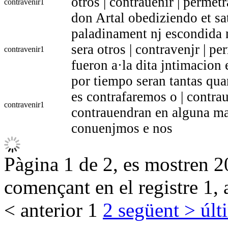
otros | contrauenir | permetr
contravenir
1
don Artal obediziendo et sa
paladinament nj escondida n
sera otros | contravenjr | p
contravenir
1
fueron a·la dita jntimacion 
por tiempo seran tantas qua
es contrafaremos o | contra
contravenir
1
contrauendran en alguna m
conuenjmos e nos
Pàgina 1 de 2, es mostren 20
començant en el registre 1, 
< anterior
1
2
següent >
últ