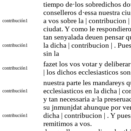
tiempo de·los sobredichos do
conselleros d·essa nuestra c
a vos sobre la | contribucion |
contribución
1
ciudat. Y como le respondie
tan senyalada deuen pensar q
la dicha | contribucion | . Pue
contribución
1
sin la
fazet los vos votar y deliberar
contribución
1
| los dichos ecclesiasticos son
nuestra parte les mandareys 
ecclesiasticos en la dicha | c
contribución
1
y tan necessaria a·la preserua
su jnmunjdat ahunque por ven
dicha | contribucion | . Y pue
contribución
1
remitimos a vos.