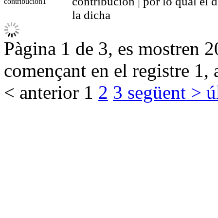
contribucion | por lo qual el 
contribución
1
la dicha
Pàgina 1 de 3, es mostren 20
començant en el registre 1, 
< anterior
1
2
3
següent >
ú