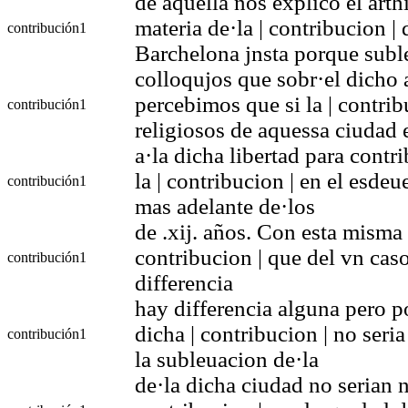
de aquella nos explico el art
materia de·la | contribucion |
contribución
1
Barchelona jnsta porque sub
colloqujos que sobr·el dicho
percebimos que si la | contrib
contribución
1
religiosos de aquessa ciudad e
a·la dicha libertad para contr
la | contribucion | en el esde
contribución
1
mas adelante de·los
de .xij. años. Con esta misma
contribucion | que del vn caso
contribución
1
differencia
hay differencia alguna pero po
dicha | contribucion | no seri
contribución
1
la subleuacion de·la
de·la dicha ciudad no serian 