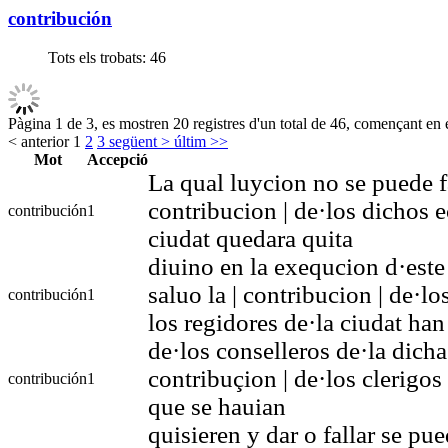
contribución
Tots els trobats:
46
Pàgina 1 de 3, es mostren 20 registres d'un total de 46, començant en e
< anterior
1
2
3
següent >
últim >>
Mot
Accepció
La qual luycion no se puede fa
contribucion | de·los dichos e
contribución
1
ciudat quedara quita
diuino en la exequcion d·este
saluo la | contribucion | de·l
contribución
1
los regidores de·la ciudat han
de·los conselleros de·la dicha
contribuçion | de·los clerigo
contribución
1
que se hauian
quisieren y dar o fallar se pu