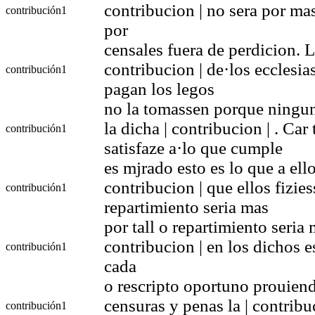
contribucion | no sera por ma
contribución
1
por
censales fuera de perdicion. L
contribucion | de·los ecclesia
contribución
1
pagan los legos
no la tomassen porque ningun
la dicha | contribucion | . Ca
contribución
1
satisfaze a·lo que cumple
es mjrado esto es lo que a ell
contribucion | que ellos fizies
contribución
1
repartimiento seria mas
por tall o repartimiento seria
contribucion | en los dichos e
contribución
1
cada
o rescripto oportuno prouie
censuras y penas la | contribu
contribución
1