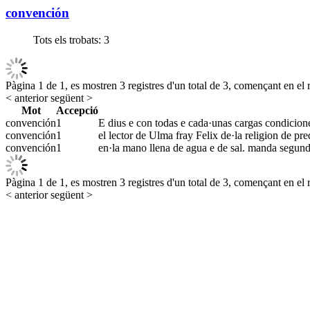
convención
Tots els trobats:
3
Pàgina 1 de 1, es mostren 3 registres d'un total de 3, començant en el r
< anterior
següent >
Mot
Accepció
convención
1
E dius e con todas e cada·unas cargas condicione
convención
1
el lector de Ulma fray Felix de·la religion de p
convención
1
en·la mano llena de agua e de sal. manda segund 
Pàgina 1 de 1, es mostren 3 registres d'un total de 3, començant en el r
< anterior
següent >