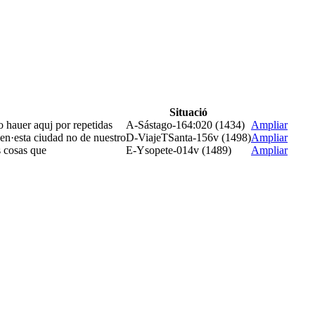
Situació
o hauer aquj por repetidas
A-Sástago-164:020 (1434)
Ampliar
 en·esta ciudad no de nuestro
D-ViajeTSanta-156v (1498)
Ampliar
s cosas que
E-Ysopete-014v (1489)
Ampliar