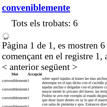
conveniblemente
Tots els trobats:
6
Pàgina 1 de 1, es mostren 6 r
començant en el registre 1, 
< anterior
següent >
Mot
Accepció
sobre aquel tajadas al traues las mas ancha
conveniblemente
1
determjne en·el tajo dicho con·el cuchillo
tajadas anchas e delgadas con·el primero c
conveniblemente
1
mayor mente lo çercano del hueso. las ternjl
Podria·se avn este exenplo al estado diçipul
conveniblemente
1
que deue fazer dentro en sy lo que el maest
con salsa de pimienta e ajos. Entonces dixe
conveniblemente
1