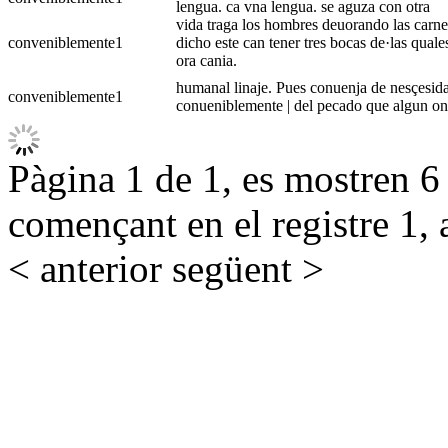
lengua. ca vna lengua. se aguza con otra
vida traga los hombres deuorando las carnes
conveniblemente
1
dicho este can tener tres bocas de·las qual
ora cania.
humanal linaje. Pues conuenja de nesçesidat
conveniblemente
1
conueniblemente | del pecado que algun onbre
Pàgina 1 de 1, es mostren 6 r
començant en el registre 1, 
< anterior
següent >