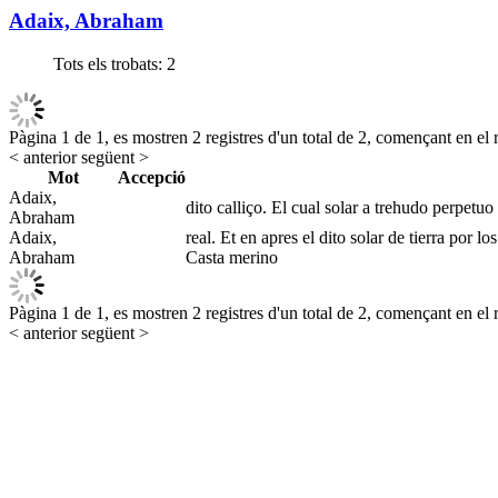
Adaix, Abraham
Tots els trobats:
2
Pàgina 1 de 1, es mostren 2 registres d'un total de 2, començant en el r
< anterior
següent >
Mot
Accepció
Adaix,
dito calliço. El cual solar a trehudo perpetuo
Abraham
Adaix,
real. Et en apres el dito solar de tierra por
Abraham
Casta merino
Pàgina 1 de 1, es mostren 2 registres d'un total de 2, començant en el r
< anterior
següent >