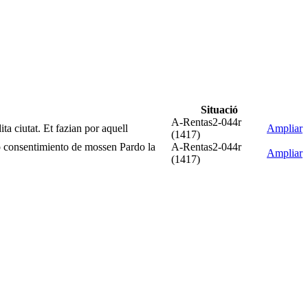
Situació
A-Rentas2-044r
ta ciutat. Et fazian por aquell
Ampliar
(1417)
sso consentimiento de mossen Pardo la
A-Rentas2-044r
Ampliar
(1417)