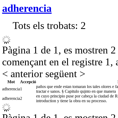
adherencia
Tots els trobats:
2
Pàgina 1 de 1, es mostren 2 r
començant en el registre 1, 
< anterior
següent >
Mot
Accepció
paños que ende estan tomaran los tales olores e fa
adherencia
1
tractar e sanos. § Capitulo qujnto en que manera
en cuyo principio puse por cabeça la ciudad de R
adherencia
2
introduction y tiene la obra en su processo.
Pàgina 1 de 1, es mostren 2 r