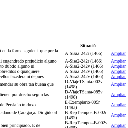
Situació
t en la forma siguient. que por la
A-Sisa2-242r (1466)
Ampliar
o ni engendrado prejudicio alguno
A-Sisa2-242r (1466)
Ampliar
esto dubdo alguno ni
A-Sisa2-242v (1466)
Ampliar
sobreditos o qualquiere
A-Sisa2-242v (1466)
Ampliar
d·ellos fazedera ni depues
A-Sisa2-242v (1466)
Ampliar
D-ViajeTSanta-002v
 emendar su obra tan buena que
Ampliar
(1498)
D-ViajeTSanta-085v
tienen por drecho segun las
Ampliar
(1498)
E-Exemplario-005r
 de Persia lo traduxo
Ampliar
(1493)
udadano de Çaragoça. Dirigido al
B-RepTiempos-B-002r
Ampliar
(1495)
B-RepTiempos-B-002v
 bien principiado. E de
Ampliar
(1495)