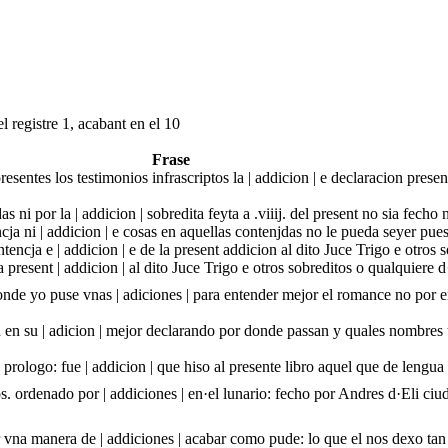
l registre 1, acabant en el 10
Frase
esentes los testimonios infrascriptos la | addicion | e declaracion presen
s ni por la | addicion | sobredita feyta a .viiij. del present no sia fech
tencja ni | addicion | e cosas en aquellas contenjdas no le pueda seyer pu
ntencja e | addicion | e de la present addicion al dito Juce Trigo e otros 
a present | addicion | al dito Juce Trigo e otros sobreditos o qualquiere 
donde yo puse vnas | adiciones | para entender mejor el romance no por
 en su | adicion | mejor declarando por donde passan y quales nombres 
e prologo: fue | addicion | que hiso al presente libro aquel que de lengua
s. ordenado por | addiciones | en·el lunario: fecho por Andres d·Eli ci
vna manera de | addiciones | acabar como pude: lo que el nos dexo tan