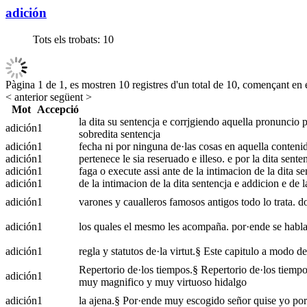
adición
Tots els trobats:
10
Pàgina 1 de 1, es mostren 10 registres d'un total de 10, començant en e
< anterior
següent >
Mot
Accepció
la dita su sentencja e corrjgiendo aquella pronuncio pr
adición
1
sobredita sentencja
adición
1
fecha ni por ninguna de·las cosas en aquella contenida
adición
1
pertenece le sia reseruado e illeso. e por la dita sen
adición
1
faga o execute assi ante de la intimacion de la dita se
adición
1
de la intimacion de la dita sentencja e addicion e de l
adición
1
varones y caualleros famosos antigos todo lo trata. 
adición
1
los quales el mesmo les acompaña. por·ende se habla
adición
1
regla y statutos de·la virtut.§ Este capitulo a modo d
Repertorio de·los tiempos.§ Repertorio de·los tiempo
adición
1
muy magnifico y muy virtuoso hidalgo
adición
1
la ajena.§ Por·ende muy escogido señor quise yo por 