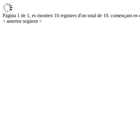
Pàgina 1 de 1, es mostren 10 registres d'un total de 10, començant en e
< anterior
següent >